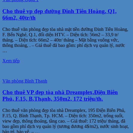
Cho thuê vp đẹp đường Đinh Tiên Hoàng, Q1,
66m2, 40tr/th
Cho thuê văn phòng đẹp tòa nhà mặt tiền đường Đinh Tiên Hoàng,
F. Bến Nghé, Q.1, đối diện HTV. – Diện tích: 56m2 – 33,9 tr/
tháng. – Diện tích: 66m2 – 40tr/ tháng – Mặt bằng vuông vức,
thông thoáng, . – Giá thuê đã bao gồm: phí dịch vụ quản lý, nước
…
Xem tiếp
Văn phòng Bình Thạnh
Cho thuê VP đẹp tòa nhà Dreamplex,Điện Biên
Phủ, F.15, B.Thạnh, 350m2, 172 triệu/th.
Cho thuê văn phòng đẹp tòa nhà Dreamplex, 195 Điện Biên Phủ,
F.15, Q. Bình Thạnh, Tp. HCM. – Diện tích: 350m2, trống suốt,
view đẹp, thông thoáng, tầng cao. – Giá thuê: 172 triệu/ tháng, đã
bao gồm phí dịch vụ quản lý (tương đương 4$/m2), nước sinh hoạt,
bảo trì, bảo vệ. – …