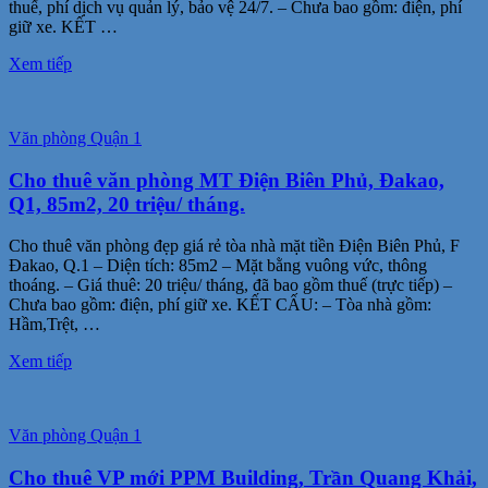
thuế, phí dịch vụ quản lý, bảo vệ 24/7. – Chưa bao gồm: điện, phí
giữ xe. KẾT …
Xem tiếp
Văn phòng Quận 1
Cho thuê văn phòng MT Điện Biên Phủ, Đakao,
Q1, 85m2, 20 triệu/ tháng.
Cho thuê văn phòng đẹp giá rẻ tòa nhà mặt tiền Điện Biên Phủ, F
Đakao, Q.1 – Diện tích: 85m2 – Mặt bằng vuông vức, thông
thoáng. – Giá thuê: 20 triệu/ tháng, đã bao gồm thuế (trực tiếp) –
Chưa bao gồm: điện, phí giữ xe. KẾT CẤU: – Tòa nhà gồm:
Hầm,Trệt, …
Xem tiếp
Văn phòng Quận 1
Cho thuê VP mới PPM Building, Trần Quang Khải,