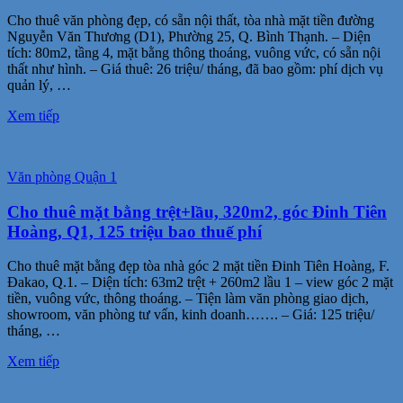
Cho thuê văn phòng đẹp, có sẵn nội thất, tòa nhà mặt tiền đường
Nguyễn Văn Thương (D1), Phường 25, Q. Bình Thạnh. – Diện
tích: 80m2, tầng 4, mặt bằng thông thoáng, vuông vức, có sẵn nội
thất như hình. – Giá thuê: 26 triệu/ tháng, đã bao gồm: phí dịch vụ
quản lý, …
Xem tiếp
Văn phòng Quận 1
Cho thuê mặt bằng trệt+lầu, 320m2, góc Đinh Tiên
Hoàng, Q1, 125 triệu bao thuế phí
Cho thuê mặt bằng đẹp tòa nhà góc 2 mặt tiền Đinh Tiên Hoàng, F.
Đakao, Q.1. – Diện tích: 63m2 trệt + 260m2 lầu 1 – view góc 2 mặt
tiền, vuông vức, thông thoáng. – Tiện làm văn phòng giao dịch,
showroom, văn phòng tư vấn, kinh doanh……. – Giá: 125 triệu/
tháng, …
Xem tiếp