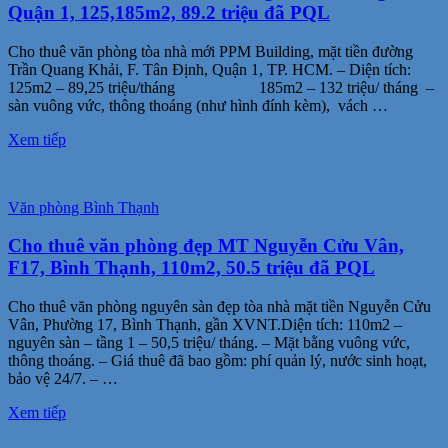
Quận 1, 125,185m2, 89.2 triệu đã PQL
Cho thuê văn phòng tòa nhà mới PPM Building, mặt tiền đường
Trần Quang Khải, F. Tân Định, Quận 1, TP. HCM. – Diện tích:
125m2 – 89,25 triệu/tháng 185m2 – 132 triệu/ tháng –
sàn vuông vức, thông thoáng (như hình đính kèm), vách …
Xem tiếp
Văn phòng Bình Thạnh
Cho thuê văn phòng đẹp MT Nguyễn Cửu Vân,
F17, Bình Thạnh, 110m2, 50.5 triệu đã PQL
Cho thuê văn phòng nguyên sàn đẹp tòa nhà mặt tiền Nguyễn Cửu
Vân, Phường 17, Bình Thạnh, gần XVNT.Diện tích: 110m2 –
nguyên sàn – tầng 1 – 50,5 triệu/ tháng. – Mặt bằng vuông vức,
thông thoáng. – Giá thuê đã bao gồm: phí quản lý, nước sinh hoạt,
bảo vệ 24/7. – …
Xem tiếp