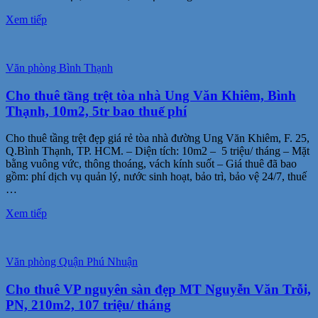
Xem tiếp
Văn phòng Bình Thạnh
Cho thuê tầng trệt tòa nhà Ung Văn Khiêm, Bình
Thạnh, 10m2, 5tr bao thuế phí
Cho thuê tầng trệt đẹp giá rẻ tòa nhà đường Ung Văn Khiêm, F. 25,
Q.Bình Thạnh, TP. HCM. – Diện tích: 10m2 – 5 triệu/ tháng – Mặt
bằng vuông vức, thông thoáng, vách kính suốt – Giá thuê đã bao
gồm: phí dịch vụ quản lý, nước sinh hoạt, bảo trì, bảo vệ 24/7, thuế
…
Xem tiếp
Văn phòng Quận Phú Nhuận
Cho thuê VP nguyên sàn đẹp MT Nguyễn Văn Trỗi,
PN, 210m2, 107 triệu/ tháng