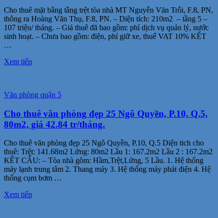
Cho thuê mặt bằng tầng trệt tòa nhà MT Nguyễn Văn Trỗi, F.8, PN,
thông ra Hoàng Văn Thụ, F.8, PN. – Diện tích: 210m2 – tầng 5 –
107 triệu/ tháng. – Giá thuê đã bao gồm: phí dịch vụ quản lý, nước
sinh hoạt. – Chưa bao gồm: điện, phí giữ xe, thuế VAT 10% KẾT
…
Xem tiếp
Văn phòng quận 5
Cho thuê văn phòng đẹp 25 Ngô Quyền, P.10, Q.5,
80m2, giá 42.84 tr/tháng.
Cho thuê văn phòng đẹp 25 Ngô Quyền, P.10, Q.5 Diện tich cho
thuê: Trệt: 141.68m2 Lửng: 80m2 Lầu 1: 167.2m2 Lầu 2 : 167.2m2
KẾT CẤU: – Tòa nhà gôm: Hầm,Trệt,Lửng, 5 Lầu. 1. Hệ thống
máy lạnh trung tâm 2. Thang máy 3. Hệ thống máy phát điện 4. Hệ
thống cụm bơm …
Xem tiếp