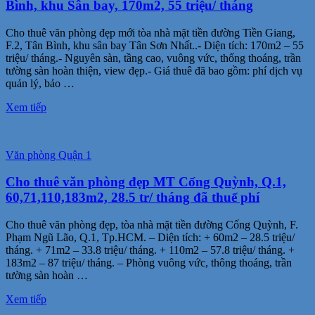
Bình, khu Sân bay, 170m2, 55 triệu/ tháng
Cho thuê văn phòng đẹp mới tòa nhà mặt tiền đường Tiền Giang,
F.2, Tân Bình, khu sân bay Tân Sơn Nhất..- Diện tích: 170m2 – 55
triệu/ tháng.- Nguyên sàn, tầng cao, vuông vức, thống thoáng, trần
tường sàn hoàn thiện, view đẹp.- Giá thuê đã bao gồm: phí dịch vụ
quản lý, bảo …
Xem tiếp
Văn phòng Quận 1
Cho thuê văn phòng đẹp MT Cống Quỳnh, Q.1,
60,71,110,183m2, 28.5 tr/ tháng đã thuế phí
Cho thuê văn phòng đẹp, tòa nhà mặt tiền đường Cống Quỳnh, F.
Phạm Ngũ Lão, Q.1, Tp.HCM. – Diện tích: + 60m2 – 28.5 triệu/
tháng. + 71m2 – 33.8 triệu/ tháng. + 110m2 – 57.8 triệu/ tháng. +
183m2 – 87 triệu/ tháng. – Phòng vuông vức, thông thoáng, trần
tường sàn hoàn …
Xem tiếp