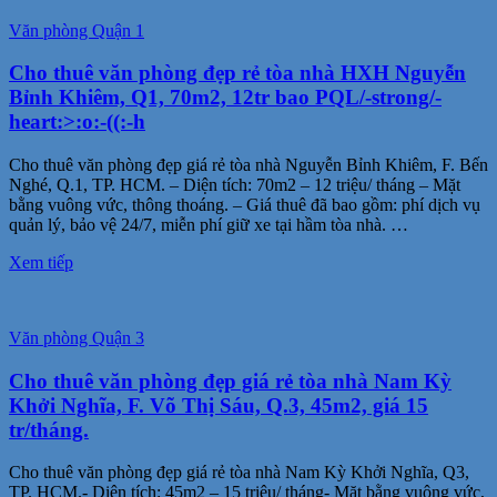
Văn phòng Quận 1
Cho thuê văn phòng đẹp rẻ tòa nhà HXH Nguyễn
Bỉnh Khiêm, Q1, 70m2, 12tr bao PQL/-strong/-
heart:>:o:-((:-h
Cho thuê văn phòng đẹp giá rẻ tòa nhà Nguyễn Bỉnh Khiêm, F. Bến
Nghé, Q.1, TP. HCM. – Diện tích: 70m2 – 12 triệu/ tháng – Mặt
bằng vuông vức, thông thoáng. – Giá thuê đã bao gồm: phí dịch vụ
quản lý, bảo vệ 24/7, miễn phí giữ xe tại hầm tòa nhà. …
Xem tiếp
Văn phòng Quận 3
Cho thuê văn phòng đẹp giá rẻ tòa nhà Nam Kỳ
Khởi Nghĩa, F. Võ Thị Sáu, Q.3, 45m2, giá 15
tr/tháng.
Cho thuê văn phòng đẹp giá rẻ tòa nhà Nam Kỳ Khởi Nghĩa, Q3,
TP. HCM.- Diện tích: 45m2 – 15 triệu/ tháng- Mặt bằng vuông vức,