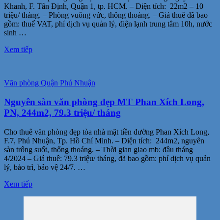
Khanh, F. Tân Định, Quận 1, tp. HCM. – Diện tích: 22m2 – 10
triệu/ tháng. – Phòng vuông vức, thông thoáng. – Giá thuê đã bao
gồm: thuế VAT, phí dịch vụ quản lý, điện lạnh trung tâm 10h, nước
sinh …
Xem tiếp
Văn phòng Quận Phú Nhuận
Nguyên sàn văn phòng đẹp MT Phan Xích Long,
PN, 244m2, 79.3 triệu/ tháng
Cho thuê văn phòng đẹp tòa nhà mặt tiền đường Phan Xích Long,
F.7, Phú Nhuận, Tp. Hồ Chí Minh. – Diện tích: 244m2, nguyên
sàn trống suốt, thống thoáng. – Thời gian giao mb: đầu tháng
4/2024 – Giá thuê: 79.3 triệu/ tháng, đã bao gồm: phí dịch vụ quản
lý, bảo trì, bảo vệ 24/7. …
Xem tiếp