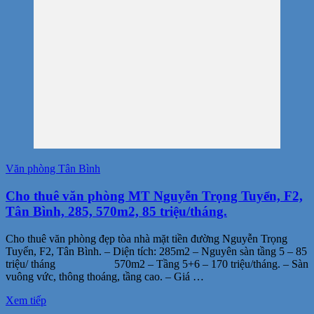
Văn phòng Tân Bình
Cho thuê văn phòng MT Nguyễn Trọng Tuyển, F2,
Tân Bình, 285, 570m2, 85 triệu/tháng.
Cho thuê văn phòng đẹp tòa nhà mặt tiền đường Nguyễn Trọng
Tuyển, F2, Tân Bình. – Diện tích: 285m2 – Nguyên sàn tầng 5 – 85
triệu/ tháng 570m2 – Tầng 5+6 – 170 triệu/tháng. – Sàn
vuông vức, thông thoáng, tầng cao. – Giá …
Xem tiếp