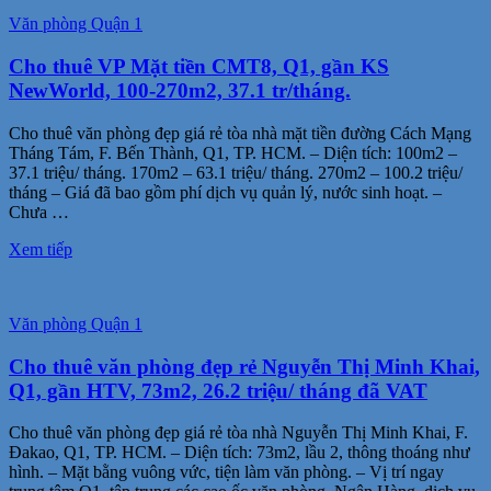
Văn phòng Quận 1
Cho thuê VP Mặt tiền CMT8, Q1, gần KS
NewWorld, 100-270m2, 37.1 tr/tháng.
Cho thuê văn phòng đẹp giá rẻ tòa nhà mặt tiền đường Cách Mạng
Tháng Tám, F. Bến Thành, Q1, TP. HCM. – Diện tích: 100m2 –
37.1 triệu/ tháng. 170m2 – 63.1 triệu/ tháng. 270m2 – 100.2 triệu/
tháng – Giá đã bao gồm phí dịch vụ quản lý, nước sinh hoạt. –
Chưa …
Xem tiếp
Văn phòng Quận 1
Cho thuê văn phòng đẹp rẻ Nguyễn Thị Minh Khai,
Q1, gần HTV, 73m2, 26.2 triệu/ tháng đã VAT
Cho thuê văn phòng đẹp giá rẻ tòa nhà Nguyễn Thị Minh Khai, F.
Đakao, Q1, TP. HCM. – Diện tích: 73m2, lầu 2, thông thoáng như
hình. – Mặt bằng vuông vức, tiện làm văn phòng. – Vị trí ngay