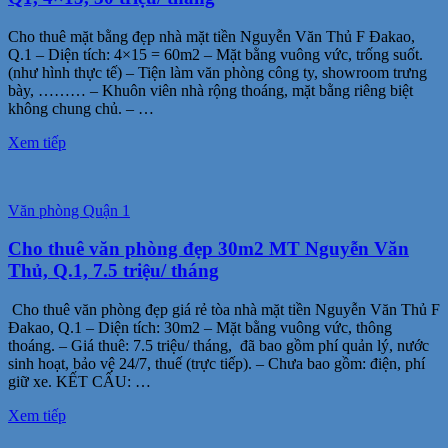
Cho thuê mặt bằng đẹp nhà mặt tiền Nguyễn Văn Thủ F Đakao,
Q.1 – Diện tích: 4×15 = 60m2 – Mặt bằng vuông vức, trống suốt.
(như hình thực tế) – Tiện làm văn phòng công ty, showroom trưng
bày, ……… – Khuôn viên nhà rộng thoáng, mặt bằng riêng biệt
không chung chủ. – …
Xem tiếp
Văn phòng Quận 1
Cho thuê văn phòng đẹp 30m2 MT Nguyễn Văn
Thủ, Q.1, 7.5 triệu/ tháng
Cho thuê văn phòng đẹp giá rẻ tòa nhà mặt tiền Nguyễn Văn Thủ F
Đakao, Q.1 – Diện tích: 30m2 – Mặt bằng vuông vức, thông
thoáng. – Giá thuê: 7.5 triệu/ tháng, đã bao gồm phí quản lý, nước
sinh hoạt, bảo vệ 24/7, thuế (trực tiếp). – Chưa bao gồm: điện, phí
giữ xe. KẾT CẤU: …
Xem tiếp