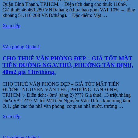
Quận Bình Thạnh, TP.HCM. – Diện tích đang cho thuê: 110m². –
Giá thuê: 46.469.280 VND/tháng (chưa bao gồm VAT 10% → tổng
khoảng 51.116.208 VND/tháng). – Đặc điểm: Mặt …
Xem tiếp
Văn phòng Quận 1
CHO THUÊ VĂN PHÒNG ĐẸP – GIÁ TỐT MẶT
TIỀN ĐƯỜNG NG.V.THỦ, PHƯỜNG TÂN ĐỊNH,
40m2 giá 13tr/tháng.
CHO THUÊ VĂN PHÒNG ĐẸP – GIÁ TỐT MẶT TIỀN
ĐƯỜNG NGUYỄN VĂN THỦ, PHƯỜNG TÂN ĐỊNH,
TP.HCM ✨ Diện tích: 40m² (tầng 2) ???? Giá thuê: 13 triệu/tháng
chưa VAT ???? Vị trí: Mặt tiền Nguyễn Văn Thủ – khu trung tâm
Q.1, gần các tòa nhà văn phòng, cơ quan nhà nước, trường …
Xem tiếp
Văn phòng Quận 1