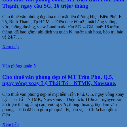
Thạnh, ngay cầu SG, 16 triệu/ tháng
Cho thuê văn phòng đẹp tòa nhà mặt tiền đường Điện Biên Phủ, F.
25, Bình Thạnh, Tp.HCM. – Diện tích: 60m2 , mặt bằng vuông
vức, thông thoáng, view Landmark, cầu SG. – Giá thuê: 16 triệu/
tháng, đã bao gồm: phí dịch vụ quản lý, nước sinh hoạt, bảo trì, bảo
vệ 24/7. …
Xem tiếp
Văn phòng quận 5
Cho thuê văn phòng đẹp rẻ MT Trần Phú, Q.5,
ngay vòng xoay Lý Thái Tổ – NTMK, Nowzone.
Cho thuê văn phòng đẹp rẻ mặt tiền Trần Phú, Q.5, ngay vòng xoay
Lý Thái Tổ – NTMK, Nowzone. – Diện tích: 110m2 – nguyên sàn-
25 triệu/ tháng, tầng cao, vuông vức, thông thoáng, tiện làm văn
phòng. – Giá đã bao gồm phí quản lý, bảo vệ. – Chưa bao gồm:
điện …
Xem tiếp