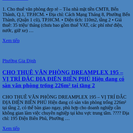
1. Cho thuê văn phòng đẹp rẻ – Tòa nhà mặt tiền CMT8, Bến
Thành, Q.1, TP.HCM. • Địa chỉ: Cách Mạng Tháng 8, Phường Bến
Thành, (Quận 1 cũ), TP.HCM. • Diện tích: 110m2, tầng 2 • Giá
thuê: 35 triệu/ tháng (chưa bao gồm thuế VAT, các phí như điện,
nước, giữ xe) …
Xem tiếp
Phường Gia Định
CHO THUÊ VĂN PHÒNG DREAMPLEX 195 –
VỊ TRÍ ĐẮC ĐỊA ĐIỆN BIÊN PHỦ Hiện đang có
sàn văn phòng trống 226m² tại tầng 2
CHO THUÊ VĂN PHÒNG DREAMPLEX 195 – VỊ TRÍ ĐẮC
ĐỊA ĐIỆN BIÊN PHỦ Hiện đang có sàn văn phòng trống 226m²
tại tầng 2, có thể bàn giao ngay, phù hợp cho doanh nghiệp cần
không gian làm việc chuyên nghiệp tại khu vực trung tâm. ???? Địa
chỉ: 195 Điện Biên Phủ, Phường …
Xem tiếp