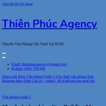
Chuyển tới nội dung
Thiên Phúc Agency
Chuyên Văn Phòng Cho Thuê Tại HCM
Email: thienphucagency@gmail.com
Hotline: 0903 750 966
Trang chủ
Blog
Văn phòng Quận 1
Cho thuê văn phòng Star
Building,Mạc Đỉnh Chi,Q1, 146m2, 96.9 triệu/th bao thuế phí
Văn phòng Quận 1