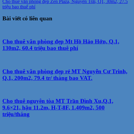
Cho thuê văn phòng đẹp Zen Plaza, Nguyễn Trãi, Q1, 30m2, 27.5
triệu bao thuế phí
Bài viết có liên quan
Cho thuê văn phòng đẹp Mt Hồ Hảo Hớn, Q.1,
130m2, 60.4 triệu bao thuê phí
Cho thuê văn phòng đẹp rẻ MT Nguyễn Cư Trinh,
Q.1, 200m2, 79.4 tr/ tháng bao VAT.
Cho thuê nguyên tòa MT Trần Đình Xu,Q.1,
9.6×21, hậu 11.2m, H-T-8F, 1.409m2, 500
triệu/tháng