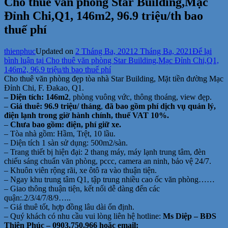
Cho thuê văn phòng Star Building,Mạc
Đỉnh Chi,Q1, 146m2, 96.9 triệu/th bao
thuế phí
thienphuc
Updated on
2 Tháng Ba, 2021
2 Tháng Ba, 2021
Để lại
bình luận
tại Cho thuê văn phòng Star Building,Mạc Đỉnh Chi,Q1,
146m2, 96.9 triệu/th bao thuế phí
Cho thuê văn phòng đẹp tòa nhà Star Building, Mặt tiền đường Mạc
Đỉnh Chi, F. Đakao, Q1.
– Diện tích: 146m2
, phòng vuông vức, thông thoáng, view đẹp.
–
Giá thuê: 96.9 triệu/ tháng
,
đã bao gồm phí dịch vụ quản lý,
điện lạnh trong giờ hành chính, thuế VAT 10%.
–
Chưa bao gồm: điện, phí giữ xe.
– Tòa nhà gồm: Hầm, Trệt, 10 lầu.
– Diện tích 1 sàn sử dụng: 500m2/sàn.
– Trang thiết bị hiện đại: 2 thang máy, máy lạnh trung tâm, đèn
chiếu sáng chuẩn văn phòng, pccc, camera an ninh, bảo vệ 24/7.
– Khuôn viên rộng rãi, xe ôtô ra vào thuận tiện.
– Ngay khu trung tâm Q1, tập trung nhiều cao ốc văn phòng……
– Giao thông thuận tiện, kết nối dễ dàng đến các
quận:.2/3/4/7/8/9…..
– Giá thuê tốt, hợp đồng lâu dài ổn định.
– Quý khách có nhu cầu vui lòng liên hệ hotline:
Ms Diệp – BĐS
Thiên Phúc – 0903.750.966 hoặc email: