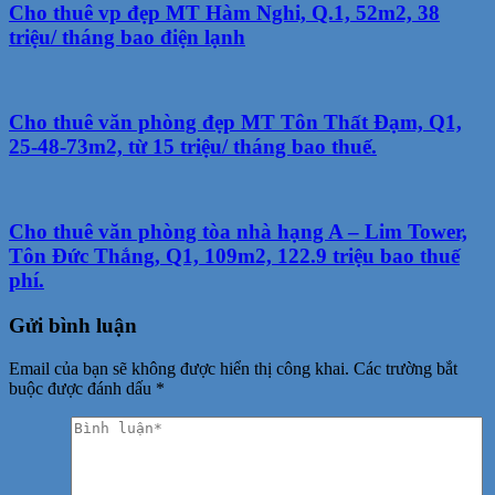
Cho thuê vp đẹp MT Hàm Nghi, Q.1, 52m2, 38
triệu/ tháng bao điện lạnh
Cho thuê văn phòng đẹp MT Tôn Thất Đạm, Q1,
25-48-73m2, từ 15 triệu/ tháng bao thuế.
Cho thuê văn phòng tòa nhà hạng A – Lim Tower,
Tôn Đức Thắng, Q1, 109m2, 122.9 triệu bao thuế
phí.
Gửi bình luận
Email của bạn sẽ không được hiển thị công khai.
Các trường bắt
buộc được đánh dấu
*