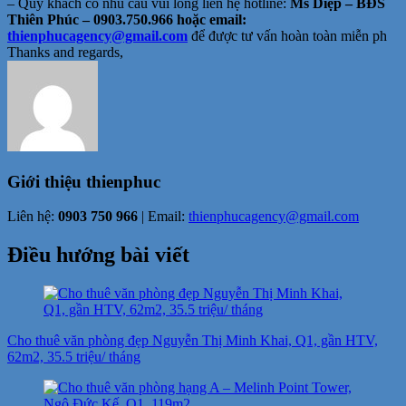
– Quý khách có nhu cầu vui lòng liên hệ hotline:
Ms Diệp – BĐS
Thiên Phúc – 0903.750.966 hoặc email:
thienphucagency@gmail.com
để được tư vấn hoàn toàn miễn ph
Thanks and regards,
Giới thiệu
thienphuc
Liên hệ:
0903 750 966
| Email:
thienphucagency@gmail.com
Điều hướng bài viết
Cho thuê văn phòng đẹp Nguyễn Thị Minh Khai, Q1, gần HTV,
62m2, 35.5 triệu/ tháng