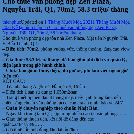
Cho thuê văn phòng đẹp Zen Plaza,
Nguyễn Trãi, Q1, 70m2, 58.3 triệu/ tháng
thienphuc
Updated on
1 Tháng Mười Một, 2021
1 Tháng Mười Một,
2021
Để lại bình luận
tại Cho thuê văn phòng đẹp Zen Plaza,
Nguyễn Trãi, Q1, 70m2, 58.3 triệu/ tháng
Cho thuê văn phòng đẹp tòa nhà Zen Plaza, Mặt tiền Nguyễn Trãi,
F. Bến Thành, Q.1.
– Diện tích: 70m2
, phòng vuông vức, thông thoáng, tầng cao view
đẹp.
–
Giá thuê: 58.3 triệu/ tháng
,
đã bao gồm phí dịch vụ quản lý,
điện lạnh trong giờ hành chính.
–
Chưa bao gồm: thuế, điện, phí giữ xe, phí làm việc ngoài giờ
(nếu có).
KẾT CẤU:
– Tòa nhà hạng A gồm: 2 Hầm, Trệt, 16 lầu.
– Diện tích 1 sàn sử dụng: 1.050m2/sàn.
– Trang thiết bị hiện đại: 4 thang máy, máy lạnh trung tâm, đèn
chiếu sáng chuẩn văn phòng, pccc, camera an ninh, bảo vệ 24/7.
–
Quản lý chuyên nghiệp theo chuẩn Nhật Bản.
– Ngay khu trung tâm Q1, tập trung nhiều cao ốc văn phòng……
– Giao thông thuận tiện, kết nối dễ dàng đến các
quận:.2/3/4/7/8/9……
– Giá thuê tốt, hợp đồng lâu dài ổn định.