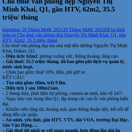
Cho thuê văn phòng đẹp Nguyễn Thị
Minh Khai, Q1, gần HTV, 62m2, 35.5
triệu/ tháng
thienphuc
29 Tháng Mười, 2021
29 Tháng Mười, 2021
Để lại bình
luận
tại Cho thuê văn phòng đẹp Nguyễn Thị Minh Khai, Q1, gần
HTV, 62m2, 35.5 triệu/ tháng
Cho thuê văn phòng đẹp tòa nhà mặt tiền đường Nguyễn Thị Minh
Khai, Đakao, Q1.
– Diện tích: 62m2
, phòng vuông vức, thông thoáng, tầng cao.
–
Giá thuê: 35.5 triệu/ tháng, đã bao gồm phí dịch vụ quản lý,
nước sinh hoạt.
– Chưa bao gồm: thuế 10%, điện, phí giữ xe.
KẾT CẤU:
–
Tòa nhà gồm: Hầm, trệt 9 lầu.
– Diện tích 1 sàn 180m2/sàn.
– 2 thang máy, phát điện dự phòng, camera an ninh, bảo vệ 24/7.
– Ngay khu vực trung tâm Q1, tập trung các cao ốc văn phòng hiện
đại.
– Khuôn viên rộng rãi, thoáng mát, giao thông thuận tiện, kết nối dễ
dàng đến các quận.
– An ninh, yên tĩnh, gần HTV, VTV, đài VOA, trường Đại Học,
Sân Vận Động….
– Giá thuê tốt nhất so với xung quanh, hợp đồng lâu dài ổn