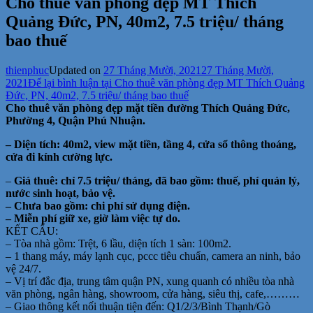
Cho thuê văn phòng đẹp MT Thích
Quảng Đức, PN, 40m2, 7.5 triệu/ tháng
bao thuế
thienphuc
Updated on
27 Tháng Mười, 2021
27 Tháng Mười,
2021
Để lại bình luận
tại Cho thuê văn phòng đẹp MT Thích Quảng
Đức, PN, 40m2, 7.5 triệu/ tháng bao thuế
Cho thuê văn phòng đẹp mặt tiền đường Thích Quảng Đức,
Phường 4, Quận Phú Nhuận.
– Diện tích: 40m2, view mặt tiền, tầng 4, cửa sổ thông thoáng,
cửa đi kính cường lực.
–
Giá thuê: chỉ 7.5 triệu/ tháng, đã bao gồm: thuế, phí quản lý,
nước sinh hoạt, bảo vệ.
– Chưa bao gồm: chi phí sử dụng điện.
– Miễn phí giữ xe, giờ làm việc tự do.
KẾT CẤU:
– Tòa nhà gồm: Trệt, 6 lầu, diện tích 1 sàn: 100m2.
– 1 thang máy, máy lạnh cục, pccc tiêu chuẩn, camera an ninh, bảo
vệ 24/7.
– Vị trí đắc địa, trung tâm quận PN, xung quanh có nhiều tòa nhà
văn phòng, ngân hàng, showroom, cửa hàng, siêu thị, cafe,………
– Giao thông kết nối thuận tiện đến: Q1/2/3/Bình Thạnh/Gò