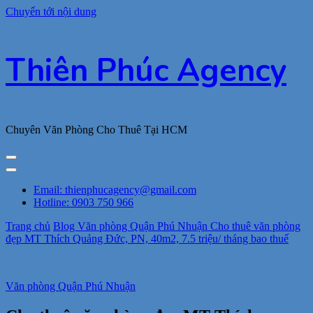
Chuyển tới nội dung
Thiên Phúc Agency
Chuyên Văn Phòng Cho Thuê Tại HCM
Email: thienphucagency@gmail.com
Hotline: 0903 750 966
Trang chủ
Blog
Văn phòng Quận Phú Nhuận
Cho thuê văn phòng
đẹp MT Thích Quảng Đức, PN, 40m2, 7.5 triệu/ tháng bao thuế
Văn phòng Quận Phú Nhuận