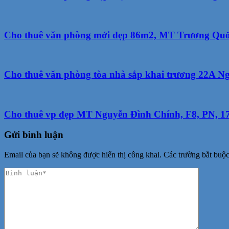
Cho thuê văn phòng mới đẹp 86m2, MT Trương Quốc 
Cho thuê văn phòng tòa nhà sắp khai trương 22A N
Cho thuê vp đẹp MT Nguyễn Đình Chính, F8, PN, 17
Gửi bình luận
Email của bạn sẽ không được hiển thị công khai.
Các trường bắt buộ
Phản
hồi