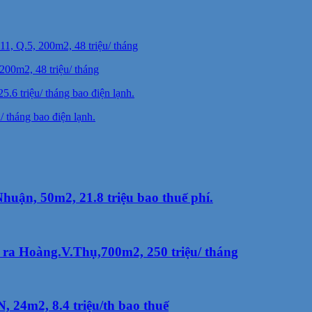
200m2, 48 triệu/ tháng
 tháng bao điện lạnh.
uận, 50m2, 21.8 triệu bao thuế phí.
ra Hoàng.V.Thụ,700m2, 250 triệu/ tháng
 24m2, 8.4 triệu/th bao thuế