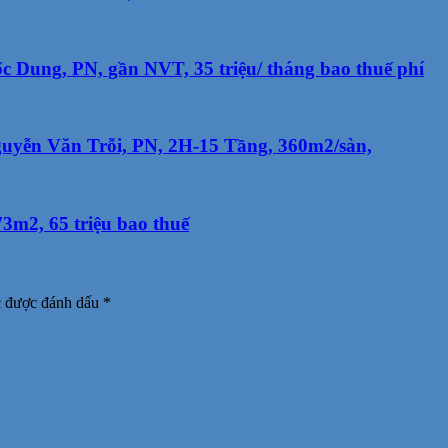
Dung, PN, gần NVT, 35 triệu/ tháng bao thuế phí
guyễn Văn Trỗi, PN, 2H-15 Tầng, 360m2/sàn,
3m2, 65 triệu bao thuế
c được đánh dấu
*