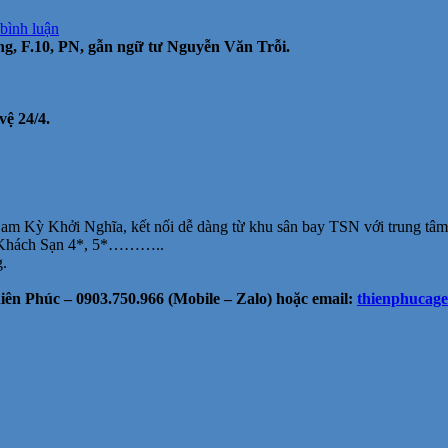
tại
 bình luận
Cho
, F.10, PN, gẫn ngữ tư Nguyễn Văn Trỗi.
thuê
VP
đẹp
MT
vệ 24/4.
Trương
Quốc
Dung,
PN,
gần
NgVTroi,
am Kỳ Khởi Nghĩa, kết nối dễ dàng từ khu sân bay TSN với trung tâm
45m2,
, Khách Sạn 4*, 5*………..
108m2,
g.
từ
16tr/tháng
ên Phúc – 0903.750.966 (Mobile – Zalo) hoặc email:
thienphucag