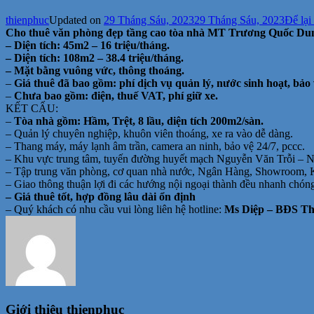
thienphuc
Updated on
29 Tháng Sáu, 2023
29 Tháng Sáu, 2023
Để lại
Cho thuê văn phòng đẹp tầng cao tòa nhà MT Trương Quốc Dung
– Diện tích: 45m2 – 16 triệu/tháng.
– Diện tích: 108m2 – 38.4 triệu/tháng.
– Mặt bằng vuông vức, thông thoáng.
–
Giá thuê
đã bao gồm: phí dịch vụ quản lý, nước sinh hoạt, bảo 
–
Chưa bao gồm: điện, thuế VAT, phí giữ xe.
KẾT CẤU:
–
Tòa nhà gồm:
Hầm, Trệt, 8 lầu, diện tích 200m2/sàn.
– Quản lý chuyên nghiệp, khuôn viên thoáng, xe ra vào dễ dàng.
– Thang máy, máy lạnh âm trần, camera an ninh, bảo vệ 24/7, pccc.
– Khu vực trung tâm, tuyến đường huyết mạch Nguyễn Văn Trỗi – N
– Tập trung văn phòng, cơ quan nhà nước, Ngân Hàng, Showroom
– Giao thông thuận lợi đi các hướng nội ngoại thành đều nhanh chón
– Giá thuê tốt, hợp đồng lâu dài ổn định
– Quý khách có nhu cầu vui lòng liên hệ hotline:
Ms Diệp – BĐS Thi
Giới thiệu
thienphuc