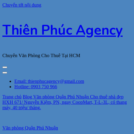
Chuyển tới nội dung
Thiên Phúc Agency
Chuyên Văn Phòng Cho Thuê Tại HCM
Email: thienphucagency@gmail.com
Hotline: 0903 750 966
Trang chủ
Blog
Văn phòng Quận Phú Nhuận
Cho thuê nhà đẹp
HXH 671/ Nguyễn Kiệm, PN, ngay CoopMart, T-L-3L, có thang
máy, 40 triệu/ tháng.
Văn phòng Quận Phú Nhuận