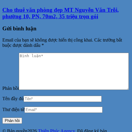
Cho thuê văn phòng đẹp MT Nguyễn Văn Trỗi,
phường 10, PN, 70m2, 35 triệu trọn gói
Gửi bình luận
Email của bạn sẽ không được hiển thị công khai.
Các trường bắt
buộc được đánh dấu
*
Phản hồi
Tên đầy đủ
Thư điện tử
© Bản quyền2026
Thiên Phúc Agency
. Đã đăng ký bản