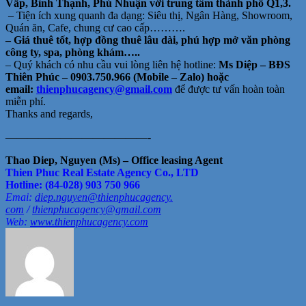
Vấp, Bình Thạnh, Phú Nhuận với trung tâm thành phố Q1,3.
– Tiện ích xung quanh đa dạng: Siêu thị, Ngân Hàng, Showroom,
Quán ăn, Cafe, chung cư cao cấp……….
– Giá thuê tốt, hợp đồng thuê lâu dài, phú hợp mở văn phòng
công ty, spa, phòng khám…..
– Quý khách có nhu cầu vui lòng liên hệ hotline:
Ms Diệp – BĐS
Thiên Phúc – 0903.750.966 (Mobile – Zalo) hoặc
email:
thienphucagency@gmail.
com
để được tư vấn hoàn toàn
miễn phí.
Thanks and regards,
——————————
———-
Thao Diep, Nguyen (Ms) – Office leasing Agent
Thien Phuc Real Estate Agency Co., LTD
Hotline: (84-028) 903 750 966
Emai:
diep.nguyen@thienphucagency.
com
/
thienphucagency@gmail.com
Web:
www.thienphucagency.com