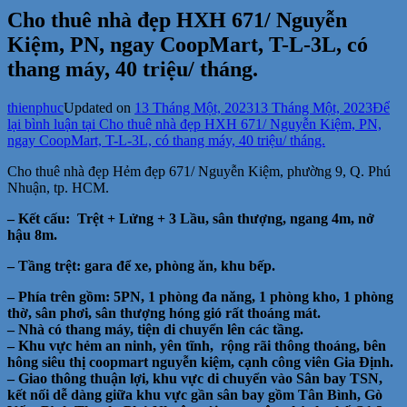
Cho thuê nhà đẹp HXH 671/ Nguyễn
Kiệm, PN, ngay CoopMart, T-L-3L, có
thang máy, 40 triệu/ tháng.
thienphuc
Updated on
13 Tháng Một, 2023
13 Tháng Một, 2023
Để
lại bình luận
tại Cho thuê nhà đẹp HXH 671/ Nguyễn Kiệm, PN,
ngay CoopMart, T-L-3L, có thang máy, 40 triệu/ tháng.
Cho thuê nhà đẹp Hẻm đẹp 671/ Nguyễn Kiệm, phường 9, Q. Phú
Nhuận, tp. HCM.
– Kết cấu: Trệt + Lửng + 3 Lầu, sân thượng, ngang 4m, nở
hậu 8m.
– Tầng trệt: gara để xe, phòng ăn, khu bếp.
– Phía trên gồm: 5PN, 1 phòng đa năng, 1 phòng kho, 1 phòng
thờ, sân phơi, sân thượng hóng gió rất thoáng mát.
– Nhà có thang máy, tiện di chuyển lên các tầng.
– Khu vực hẻm an ninh, yên tĩnh, rộng rãi thông thoáng, bên
hông siêu thị coopmart nguyễn kiệm, cạnh công viên Gia Định.
– Giao thông thuận lợi, khu vực di chuyển vào Sân bay TSN,
kết nối dễ dàng giữa khu vực gần sân bay gồm Tân Bình, Gò