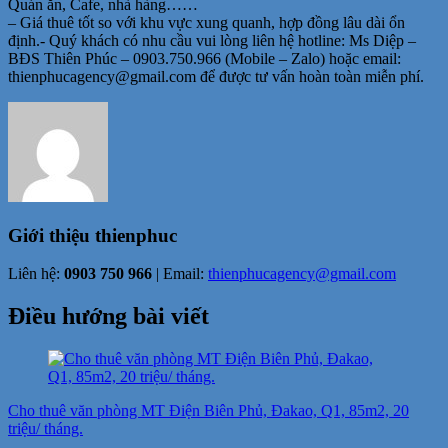
Quán ăn, Cafe, nhà hàng……
– Giá thuê tốt so với khu vực xung quanh, hợp đồng lâu dài ổn
định.- Quý khách có nhu cầu vui lòng liên hệ hotline: Ms Diệp –
BĐS Thiên Phúc – 0903.750.966 (Mobile – Zalo) hoặc email:
thienphucagency@gmail.com để được tư vấn hoàn toàn miễn phí.
Giới thiệu
thienphuc
Liên hệ:
0903 750 966
| Email:
thienphucagency@gmail.com
Điều hướng bài viết
Cho thuê văn phòng MT Điện Biên Phủ, Đakao, Q1, 85m2, 20
triệu/ tháng.