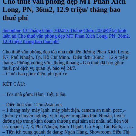
Cho thuê văn phòng đẹp MT Phan Xích
Long, PN, 36m2, 12.9 triệu/ tháng bao
thuế phí
thienphuc
13 Tháng Chín, 2024
13 Tháng Chín, 2024
Để lại bình
luận
tại Cho thuê văn phòng đẹp MT Phan Xích Long, PN, 36m2,
12.9 triệu/ tháng bao thuế phí
Cho thuê văn phòng đẹp tòa nhà mặt tiền đường Phan Xích Long,
F.7, Phú Nhuận, Tp. Hồ Chí Minh.- Diện tích: 36m2 – 12.9 triệu/
tháng.- Phòng vuông vức, thống thoáng.- Giá thuê đã bao gồm:
thuế, phí dịch vụ quản lý, bảo vệ 24/7.
– Chưa bao gồm: điện, phí giữ xe.
KẾT CẤU:
– Tòa nhà gồm: Hầm, Trệt, 6 lầu.
– Diện tích sàn: 125m2/sàn net.
– 1 thang máy, máy lạnh, máy phát điện, camera an ninh, pccc .-
Quản lý chuyên nghiệp, vị trí ngay trung tâm Phú Nhuận, tuyến
đường tập trung kịnh doanh thương mại sầm uất nhất, nối liền với
các quận:1, 2, 3, Phú Nhuận, Bình Thạnh, Gò Vấp, Tân Bình, ……
– Tiện ích xung quanh đa dạng: Ngân Hàng, Showroom, Siêu Thị,