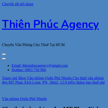
Chuyển tới nội dung
Thiên Phúc Agency
Chuyên Văn Phòng Cho Thuê Tại HCM
Email: thienphucagency@gmail.com
Hotline: 0903 750 966
Trang chủ
Blog
Văn phòng Quận Phú Nhuận
Cho thuê văn phòng
đẹp MT Phan Xích Long, PN, 36m2, 12.9 triệu/ tháng bao thuế phí
Văn phòng Quận Phú Nhuận