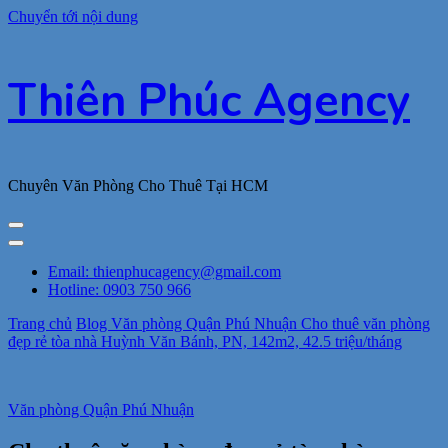
Chuyển tới nội dung
Thiên Phúc Agency
Chuyên Văn Phòng Cho Thuê Tại HCM
Email: thienphucagency@gmail.com
Hotline: 0903 750 966
Trang chủ
Blog
Văn phòng Quận Phú Nhuận
Cho thuê văn phòng
đẹp rẻ tòa nhà Huỳnh Văn Bánh, PN, 142m2, 42.5 triệu/tháng
Văn phòng Quận Phú Nhuận