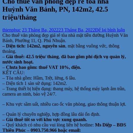
Cho thuê văn phòng đẹp rẻ tòa nhà
Huỳnh Văn Bánh, PN, 142m2, 42.5
triệu/tháng
tại
thienphuc
23 Tháng Ba, 2022
23 Tháng Ba, 2022
Để lại bình luận
Cho
Cho thuê văn phòng đẹp giá rẻ tòa nhà mặt tiền đường Huỳnh Văn
thuê
Bánh, Phường 11, Q. Phú Nhuận.
văn
– Diện tích: 142m2, nguyên sàn
, mặt bằng vuông vức, thông
phò
thoáng.
đẹp
–
Giá thuê: 42.5 triệu/ tháng
,
đã bao gồm phí dịch vụ quản lý,
rẻ
nước sinh hoạt.
tòa
–
Chưa bao gồm: thuế VAT 10%, điện.
nhà
KẾT CẤU:
Huỳ
– Tòa nhà gồm: Hầm, Trệt, lửng, 6 lầu.
Văn
– Diện tích 1 sàn sử dụng: 142m2.
Bán
– Trang thiết bị hiện đạng: thang máy, hệ thống máy lạnh âm trần,
PN,
camera an ninh, bảo vệ 24/7.
142
– Khu vực sầm uất, nhiều cao ốc văn phòng, giao thông thuận lợi.
42.5
triệ
– Quản lý chuyên nghiệp, hợp đồng lâu dài ổn định.
– Giá thuê tốt so với khu vực xung quanh.
– Quý khách có nhu cầu vui lòng liên hệ hotline:
Ms Diệp – BĐS
Thiên Phúc – 0903.750.966 hoặc email: