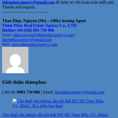
thienphucagency@gmail.com
để được tư vấn hoàn toàn miễn phí.
Thanks and regards,
———————————
Thao Diep, Nguyen (Ms) – Office leasing Agent
Thien Phuc Real Estate Agency Co., LTD
Hotline: (84-028) 903 750 966
Emai:
diep.nguyen@thienphucagency.
com
/
thienphucagency@gmail.com
Web:
www.thienphucagency.com
Giới thiệu
thienphuc
Liên hệ:
0903 750 966
| Email:
thienphucagency@gmail.com
Điều
hướng
Cho thuê văn phòng sẵn nội thất MT Hồ Tùng Mậu, Q1, 86m2,
bài