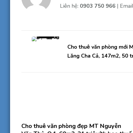
Liên hệ:
0903 750 966
| Emai
Điều
hướng
Cho thuê văn phòng mới M
Lăng Cha Cả, 147m2, 50 tr
bài
viết
Cho thuê văn phòng đẹp MT Nguyễn