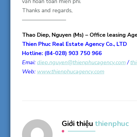
vấn hoàn toàn miễn phí.
Thanks and regards,
————————
Thao Diep, Nguyen (Ms) – Office leasing Ag
Thien Phuc Real Estate Agency Co., LTD
Hotline: (84-028) 903 750 966
Emai:
diep.nguyen@thienphucagency.
com
/
th
Web:
www.thienphucagency.com
Giới thiệu
thienphuc