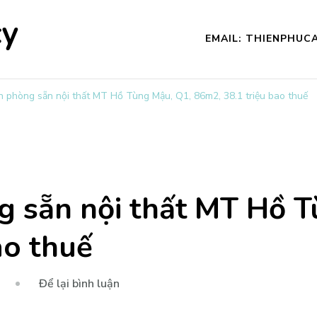
cy
EMAIL: THIENPHU
n phòng sẵn nội thất MT Hồ Tùng Mậu, Q1, 86m2, 38.1 triệu bao thuế
g sẵn nội thất MT Hồ T
ao thuế
tại
Để lại bình luận
Cho