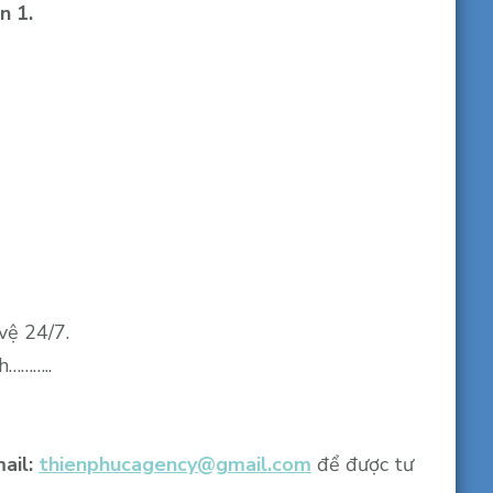
n 1.
vệ 24/7.
h………..
ail:
thienphucagency@gmail.com
để được tư