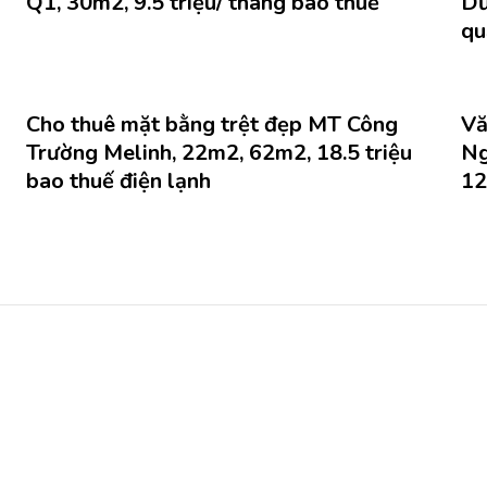
Q1, 30m2, 9.5 triệu/ tháng bao thuế
Dư
qu
Cho thuê mặt bằng trệt đẹp MT Công
Vă
Trường Melinh, 22m2, 62m2, 18.5 triệu
Ng
bao thuế điện lạnh
12