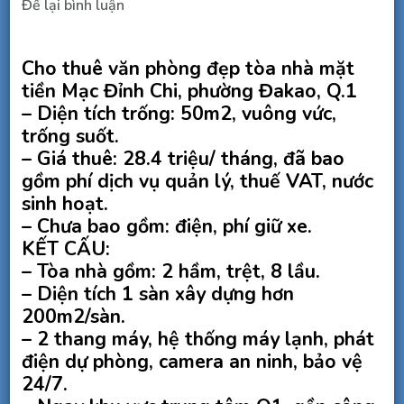
tại
Để lại bình luận
Cho
thuê
Cho thuê văn phòng đẹp tòa nhà mặt
văn
tiền Mạc Đỉnh Chi, phường Đakao, Q.1
phòng
– Diện tích trống: 50m2, vuông vức,
đẹp
trống suốt.
MT
– Giá thuê: 28.4 triệu/ tháng, đã bao
Mạc
gồm phí dịch vụ quản lý, thuế VAT, nước
Đỉnh
sinh hoạt.
– Chưa bao gồm: điện, phí giữ xe.
Chi,
KẾT CẤU:
Q1,
– Tòa nhà gồm: 2 hầm, trệt, 8 lầu.
50m2,
– Diện tích 1 sàn xây dựng hơn
28.4
200m2/sàn.
triệu/tháng
– 2 thang máy, hệ thống máy lạnh, phát
bao
điện dự phòng, camera an ninh, bảo vệ
thuế
24/7.
phí.