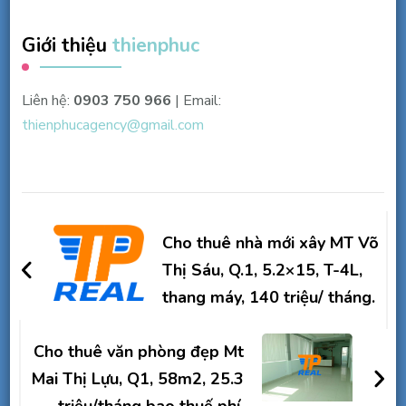
Giới thiệu
thienphuc
Liên hệ:
0903 750 966
| Email:
thienphucagency@gmail.com
Điều
hướng
Cho thuê nhà mới xây MT Võ
bài
Thị Sáu, Q.1, 5.2×15, T-4L,
thang máy, 140 triệu/ tháng.
viết
Cho thuê văn phòng đẹp Mt
Mai Thị Lựu, Q1, 58m2, 25.3
triệu/tháng bao thuế phí.