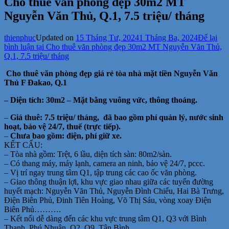
Cho thuê văn phòng đẹp 30m2 MT
Nguyễn Văn Thủ, Q.1, 7.5 triệu/ tháng
thienphuc
Updated on
15 Tháng Tư, 2024
1 Tháng Ba, 2024
Để lại
bình luận
tại Cho thuê văn phòng đẹp 30m2 MT Nguyễn Văn Thủ,
Q.1, 7.5 triệu/ tháng
Cho thuê văn phòng đẹp giá rẻ tòa nhà mặt tiền Nguyễn Văn
Thủ F Đakao, Q.1
– Diện tích: 30m2 –
Mặt bằng vuông vức, thông thoáng.
–
Giá thuê: 7.5 triệu/ tháng,
đã bao gồm phí quản lý, nước sinh
hoạt, bảo vệ 24/7, thuế (trực tiếp).
–
Chưa bao gồm: điện, phí giữ xe.
KẾT CẤU:
– Tòa nhà gồm: Trệt, 6 lầu, diện tích sàn: 80m2/sàn.
– Có thang máy, máy lạnh, camera an ninh, bảo vệ 24/7, pccc.
– Vị trí ngay trung tâm Q1, tập trung các cao ốc văn phòng.
– Giao thông thuận lợi, khu vực giao nhau giữa các tuyến đường
huyết mạch: Nguyễn Văn Thủ, Nguyễn Đình Chiểu, Hai Bà Trưng,
Điện Biên Phủ, Đinh Tiên Hoàng, Võ Thị Sáu, vòng xoay Điện
Biên Phủ……….
– Kết nối dễ dàng đến các khu vực trung tâm Q1, Q3 với Bình
Thạnh, Phú Nhuận, Q2, Q9, Tân Bình………….