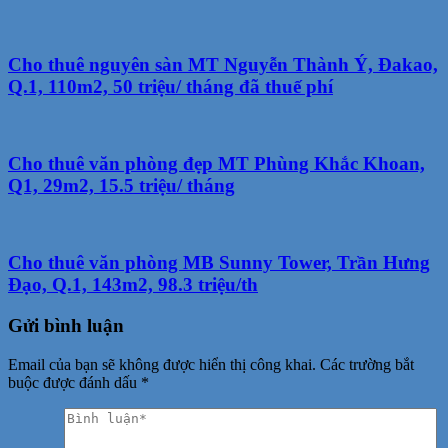
Cho thuê nguyên sàn MT Nguyễn Thành Ý, Đakao,
Q.1, 110m2, 50 triệu/ tháng đã thuế phí
Cho thuê văn phòng đẹp MT Phùng Khắc Khoan,
Q1, 29m2, 15.5 triệu/ tháng
Cho thuê văn phòng MB Sunny Tower, Trần Hưng
Đạo, Q.1, 143m2, 98.3 triệu/th
Gửi bình luận
Email của bạn sẽ không được hiển thị công khai.
Các trường bắt
buộc được đánh dấu
*