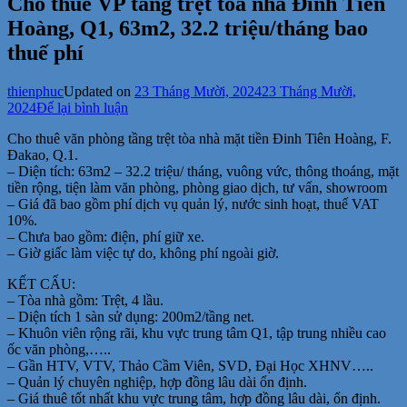
Cho thuê VP tầng trệt tòa nhà Đinh Tiên
Hoàng, Q1, 63m2, 32.2 triệu/tháng bao
thuế phí
thienphuc
Updated on
23 Tháng Mười, 2024
23 Tháng Mười,
tại
2024
Để lại bình luận
Cho
Cho thuê văn phòng tầng trệt tòa nhà mặt tiền Đinh Tiên Hoàng, F.
thuê
Đakao, Q.1.
VP
– Diện tích: 63m2 – 32.2 triệu/ tháng, vuông vức, thông thoáng, mặt
tầng
tiền rộng, tiện làm văn phòng, phòng giao dịch, tư vấn, showroom
trệt
– Giá đã bao gồm phí dịch vụ quản lý, nước sinh hoạt, thuế VAT
tòa
10%.
nhà
– Chưa bao gồm: điện, phí giữ xe.
Đinh
– Giờ giấc làm việc tự do, không phí ngoài giờ.
Tiên
Hoàng,
KẾT CẤU:
Q1,
– Tòa nhà gồm: Trệt, 4 lầu.
63m2,
– Diện tích 1 sàn sử dụng: 200m2/tầng net.
32.2
– Khuôn viên rộng rãi, khu vực trung tâm Q1, tập trung nhiều cao
triệu/tháng
ốc văn phòng,…..
bao
– Gần HTV, VTV, Thảo Cầm Viên, SVD, Đại Học XHNV…..
thuế
– Quản lý chuyên nghiệp, hợp đồng lâu dài ổn định.
phí
– Giá thuê tốt nhất khu vực trung tâm, hợp đồng lâu dài, ổn định.