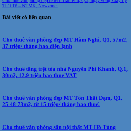
Cho thuê văn phòng đẹp rẻ MT Trần Phú, Q.5, ngay vòng xoay Lý
Thái Tổ – NTMK, Nowzone.
Bài viết có liên quan
Cho thuê văn phòng đẹp MT Hàm Nghi, Q1, 57m2,
37 triệu/ tháng bao điện lạnh
Cho thuê tầng trệt tòa nhà Nguyễn Phi Khanh, Q.1,
30m2, 12.9 triệu bao thuế VAT
Cho thuê văn phòng đẹp MT Tôn Thất Đạm, Q1,
25-48-73m2, từ 15 triệu/ tháng bao thuế.
Cho thuê văn phòng sẵn nội thất MT Hồ Tùng