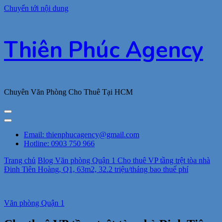
Chuyển tới nội dung
Thiên Phúc Agency
Chuyên Văn Phòng Cho Thuê Tại HCM
Email: thienphucagency@gmail.com
Hotline: 0903 750 966
Trang chủ
Blog
Văn phòng Quận 1
Cho thuê VP tầng trệt tòa nhà
Đinh Tiên Hoàng, Q1, 63m2, 32.2 triệu/tháng bao thuế phí
Văn phòng Quận 1