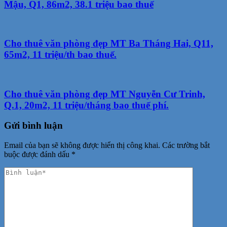
Mậu, Q1, 86m2, 38.1 triệu bao thuế
Cho thuê văn phòng đẹp MT Ba Tháng Hai, Q11,
65m2, 11 triệu/th bao thuế.
Cho thuê văn phòng đẹp MT Nguyễn Cư Trinh,
Q.1, 20m2, 11 triệu/tháng bao thuế phí.
Gửi bình luận
Email của bạn sẽ không được hiển thị công khai.
Các trường bắt
buộc được đánh dấu
*
Phản
hồi