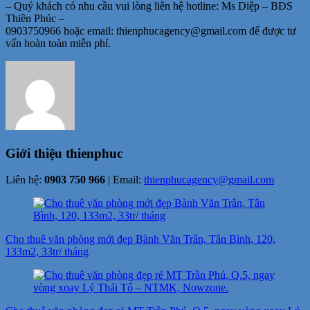
– Quý khách có nhu cầu vui lòng liên hệ hotline: Ms Diệp – BĐS
Thiên Phúc –
0903750966 hoặc email: thienphucagency@gmail.com để được tư
vấn hoàn toàn miễn phí.
Giới thiệu
thienphuc
Liên hệ:
0903 750 966
| Email:
thienphucagency@gmail.com
Điều
hướng
Cho thuê văn phòng mới đẹp Bành Văn Trân, Tân Bình, 120,
bài
133m2, 33tr/ tháng
viết