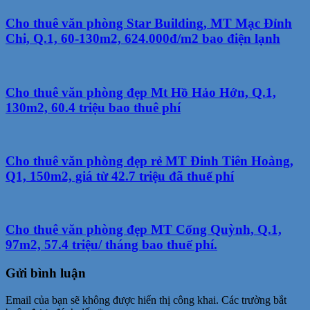
Cho thuê văn phòng Star Building, MT Mạc Đỉnh
Chi, Q.1, 60-130m2, 624.000đ/m2 bao điện lạnh
Cho thuê văn phòng đẹp Mt Hồ Hảo Hớn, Q.1,
130m2, 60.4 triệu bao thuê phí
Cho thuê văn phòng đẹp rẻ MT Đinh Tiên Hoàng,
Q1, 150m2, giá từ 42.7 triệu đã thuế phí
Cho thuê văn phòng đẹp MT Cống Quỳnh, Q.1,
97m2, 57.4 triệu/ tháng bao thuế phí.
Gửi bình luận
Email của bạn sẽ không được hiển thị công khai.
Các trường bắt