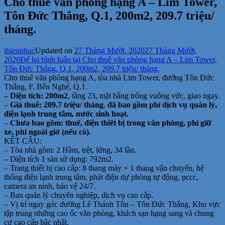
Cho thuê văn phòng hạng A – Lim Tower,
Tôn Đức Thắng, Q.1, 200m2, 209.7 triệu/
tháng.
thienphuc
Updated on
27 Tháng Mười, 2020
27 Tháng Mười,
2020
Để lại bình luận
tại Cho thuê văn phòng hạng A – Lim Tower,
Tôn Đức Thắng, Q.1, 200m2, 209.7 triệu/ tháng.
Cho thuê văn phòng hạng A, tòa nhà Lim Tower, đường Tôn Đức
Thắng, F. Bến Nghé, Q.1.
– Diện tích: 200m2
, tầng 23, mặt bằng trống vuông vức, giao ngay.
–
Giá thuê: 209.7 triệu/ tháng
,
đã bao gồm phí dịch vụ quản lý,
điện lạnh trung tâm, nước sinh hoạt.
–
Chưa bao gồm: thuế, điện thiết bị trong văn phòng, phí giữ
xe, phí ngoài giờ (nếu có).
KẾT CẤU:
– Tòa nhà gồm: 2 Hầm, trệt, lửng, 34 lầu.
– Diện tích 1 sàn sử dụng: 792m2.
– Trang thiết bị cao cấp: 8 thang máy + 1 thang vận chuyển, hệ
thống điện lạnh trung tâm, phát điện dự phòng tự động, pccc,
camera an ninh, bảo vệ 24/7.
– Ban quản lý chuyên nghiệp, dịch vụ cao cấp.
– Vị trí ngay góc đường Lê Thánh Tôn – Tôn Đức Thắng, Khu vực
tập trung những cao ốc văn phòng, khách sạn hạng sang và chung
cư cao cấp bậc nhất.