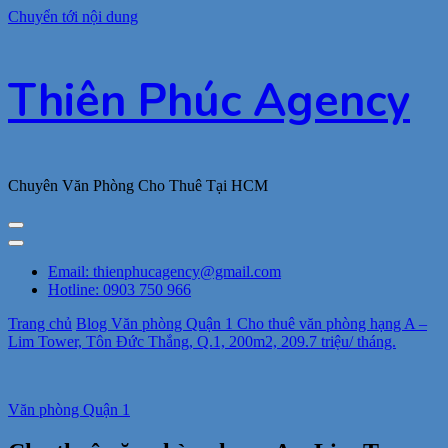
Chuyển tới nội dung
Thiên Phúc Agency
Chuyên Văn Phòng Cho Thuê Tại HCM
Email: thienphucagency@gmail.com
Hotline: 0903 750 966
Trang chủ
Blog
Văn phòng Quận 1
Cho thuê văn phòng hạng A –
Lim Tower, Tôn Đức Thắng, Q.1, 200m2, 209.7 triệu/ tháng.
Văn phòng Quận 1