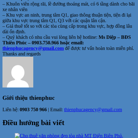
– Khuôn viên rộng rãi, lề đường thoáng mát, có 6 tầng dành cho bãi
xe nhân viên
– Khu vực an ninh, trung tâm Q1, giao thông thuận tiện, tiện đi lại
giữa khu vực trung tâm Q1, Q3 với các quận lân cận.
– Giá thuê tốt so với các tòa cùng cấp trong khu vực, hợp đồng lâu
dài ổn định.
– Quý khách có nhu cầu vui lòng liên hệ hotline:
Ms Diệp – BĐS
Thiên Phúc – 0903.750.966 hoặc email:
thienphucagency@gmail.com
để được tư vấn hoàn toàn miễn phí.
Thanks and regards
Giới thiệu
thienphuc
Liên hệ:
0903 750 966
| Email:
thienphucagency@gmail.com
Điều hướng bài viết