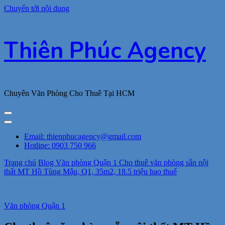
Chuyển tới nội dung
Thiên Phúc Agency
Chuyên Văn Phòng Cho Thuê Tại HCM
Email: thienphucagency@gmail.com
Hotline: 0903 750 966
Trang chủ
Blog
Văn phòng Quận 1
Cho thuê văn phòng sẵn nội
thất MT Hồ Tùng Mậu, Q1, 35m2, 18.5 triệu bao thuế
Văn phòng Quận 1