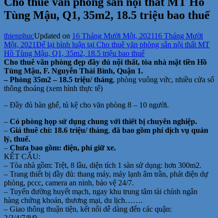
Cho thuê văn phòng sẵn nội thất MT Hồ
Tùng Mậu, Q1, 35m2, 18.5 triệu bao thuế
thienphuc
Updated on
16 Tháng Mười Một, 2021
16 Tháng Mười
Một, 2021
Để lại bình luận
tại Cho thuê văn phòng sẵn nội thất MT
Hồ Tùng Mậu, Q1, 35m2, 18.5 triệu bao thuế
Cho thuê văn phòng đẹp đầy đủ nội thất, tòa nhà mặt tiền Hồ
Tùng Mậu, F. Nguyễn Thái Bình, Quận 1.
– Phòng 35m2 – 18.5 triệu/ tháng
, phòng vuông vức, nhiều cửa sổ
thông thoáng (xem hình thực tế)
– Đầy đủ bàn ghế, tủ kệ cho văn phòng 8 – 10 người.
–
Có phòng họp sử dụng chung với thiết bị chuyên nghiệp.
–
Giá thuê chỉ: 18.6 triệu/ tháng
,
đã bao gồm phí dịch vụ quản
lý, thuế.
–
Chưa bao gồm: điện, phí giữ xe.
KẾT CẤU:
– Tòa nhà gồm: Trệt, 8 lầu, diện tích 1 sàn sử dụng: hơn 300m2.
– Trang thiết bị đầy đủ: thang máy, máy lạnh âm trần, phát điện dự
phòng, pccc, camera an ninh, bảo vệ 24/7.
– Tuyến đường huyết mạch, ngay khu trung tâm tài chính ngân
hàng chứng khoán, thương mại, du lịch…….
– Giao thông thuận tiện, kết nối dễ dàng đến các quận:
2/3/4/7/8/9……