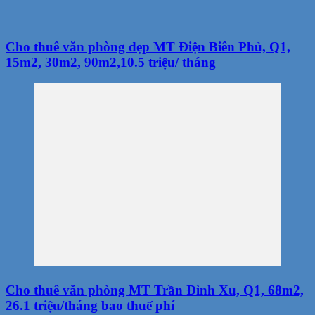
Cho thuê văn phòng đẹp MT Điện Biên Phủ, Q1,
15m2, 30m2, 90m2,10.5 triệu/ tháng
Cho thuê văn phòng MT Trần Đình Xu, Q1, 68m2,
26.1 triệu/tháng bao thuế phí