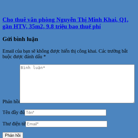
Cho thuê văn phòng Nguyễn Thị Minh Khai, Q1,
gần HTV, 35m2, 9.8 triệu bao thuế phí
Gửi bình luận
Email của bạn sẽ không được hiển thị công khai.
Các trường bắt
buộc được đánh dấu
*
Phản hồi
Tên đầy đủ
Thư điện tử