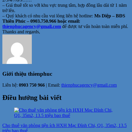
– Giá thuê tốt so với khu vực trung tâm, hợp đồng lâu dài từ 1 năm
trở lên.
– Quý khách có nhu cầu vui lòng liên hệ hotline:
Ms Diệp – BĐS
Thiên Phúc – 0903.750.966 hoặc email:
thienphucagency@gmail.com
để được tư vấn hoàn toàn miễn phí.
Thanks and regards,
Giới thiệu
thienphuc
Liên hệ:
0903 750 966
| Email:
thienphucagency@gmail.com
Điều hướng bài viết
Cho thuê văn phòng tiện ích HXH Mạc Đỉnh Chi, Q1, 35m2, 13.5
triệu bao thuế