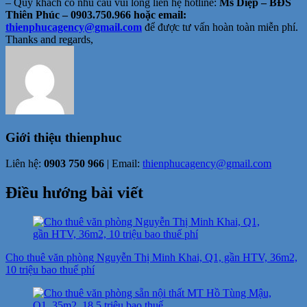
– Quý khách có nhu cầu vui lòng liên hệ hotline:
Ms Diệp – BĐS
Thiên Phúc – 0903.750.966 hoặc email:
thienphucagency@gmail.com
để được tư vấn hoàn toàn miễn phí.
Thanks and regards,
Giới thiệu
thienphuc
Liên hệ:
0903 750 966
| Email:
thienphucagency@gmail.com
Điều hướng bài viết
Cho thuê văn phòng Nguyễn Thị Minh Khai, Q1, gần HTV, 36m2,
10 triệu bao thuế phí