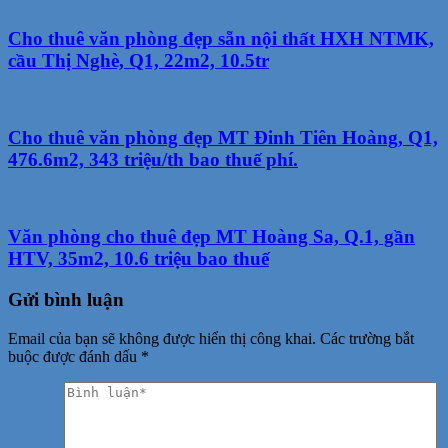
Cho thuê văn phòng đẹp sẵn nội thất HXH NTMK,
cầu Thị Nghè, Q1, 22m2, 10.5tr
Cho thuê văn phòng đẹp MT Đinh Tiên Hoàng, Q1,
476.6m2, 343 triệu/th bao thuế phí.
Văn phòng cho thuê đẹp MT Hoàng Sa, Q.1, gần
HTV, 35m2, 10.6 triệu bao thuế
Gửi bình luận
Email của bạn sẽ không được hiển thị công khai.
Các trường bắt
buộc được đánh dấu
*