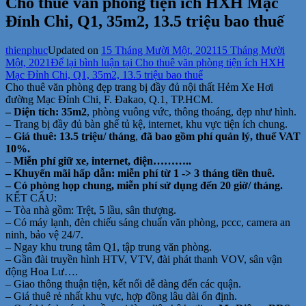
Cho thuê văn phòng tiện ích HXH Mạc
Đỉnh Chi, Q1, 35m2, 13.5 triệu bao thuế
thienphuc
Updated on
15 Tháng Mười Một, 2021
15 Tháng Mười
Một, 2021
Để lại bình luận
tại Cho thuê văn phòng tiện ích HXH
Mạc Đỉnh Chi, Q1, 35m2, 13.5 triệu bao thuế
Cho thuê văn phòng đẹp trang bị đầy đủ nội thất Hẻm Xe Hơi
đường Mạc Đỉnh Chi, F. Đakao, Q.1, TP.HCM.
– Diện tích: 35m2
, phòng vuông vức, thông thoáng, đẹp như hình.
– Trang bị đầy đủ bàn ghế tủ kệ, internet, khu vực tiện ích chung.
–
Giá thuê: 13.5 triệu/ tháng
,
đã bao gồm phí quản lý, thuế VAT
10%.
–
Miễn phí giữ xe, internet, điện………..
– Khuyến mãi hấp dẫn: miễn phí từ 1 -> 3 tháng tiền thuê.
– Có phòng họp chung, miễn phí sử dụng đến 20 giờ/ tháng.
KẾT CẤU:
– Tòa nhà gồm: Trệt, 5 lầu, sân thượng.
– Có máy lạnh, đèn chiếu sáng chuẩn văn phòng, pccc, camera an
ninh, bảo vệ 24/7.
– Ngay khu trung tâm Q1, tập trung văn phòng.
– Gần đài truyền hình HTV, VTV, đài phát thanh VOV, sân vận
động Hoa Lư….
– Giao thông thuận tiện, kết nối dễ dàng đến các quận.
– Giá thuê rẻ nhất khu vực, hợp đồng lâu dài ổn định.