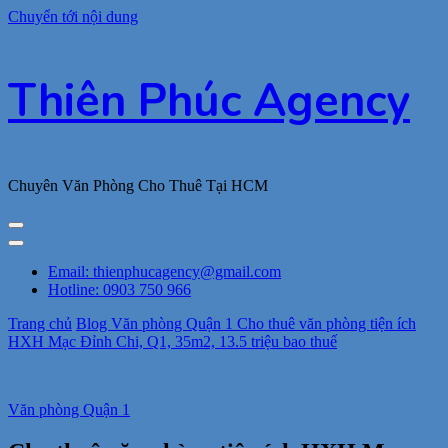
Chuyển tới nội dung
Thiên Phúc Agency
Chuyên Văn Phòng Cho Thuê Tại HCM
Email: thienphucagency@gmail.com
Hotline: 0903 750 966
Trang chủ
Blog
Văn phòng Quận 1
Cho thuê văn phòng tiện ích
HXH Mạc Đỉnh Chi, Q1, 35m2, 13.5 triệu bao thuế
Văn phòng Quận 1