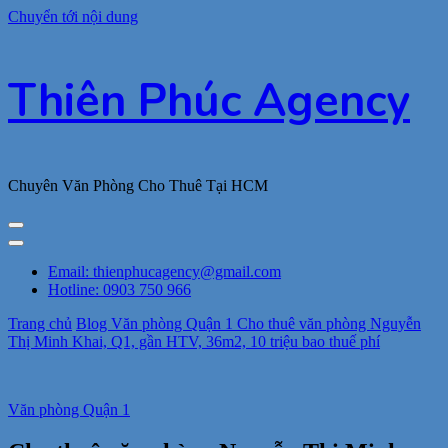
Chuyển tới nội dung
Thiên Phúc Agency
Chuyên Văn Phòng Cho Thuê Tại HCM
Email: thienphucagency@gmail.com
Hotline: 0903 750 966
Trang chủ
Blog
Văn phòng Quận 1
Cho thuê văn phòng Nguyễn
Thị Minh Khai, Q1, gần HTV, 36m2, 10 triệu bao thuế phí
Văn phòng Quận 1