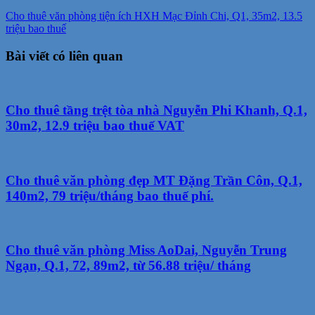
Cho thuê văn phòng tiện ích HXH Mạc Đỉnh Chi, Q1, 35m2, 13.5
triệu bao thuế
Bài viết có liên quan
Cho thuê tầng trệt tòa nhà Nguyễn Phi Khanh, Q.1,
30m2, 12.9 triệu bao thuế VAT
Cho thuê văn phòng đẹp MT Đặng Trần Côn, Q.1,
140m2, 79 triệu/tháng bao thuế phí.
Cho thuê văn phòng Miss AoDai, Nguyễn Trung
Ngạn, Q.1, 72, 89m2, từ 56.88 triệu/ tháng