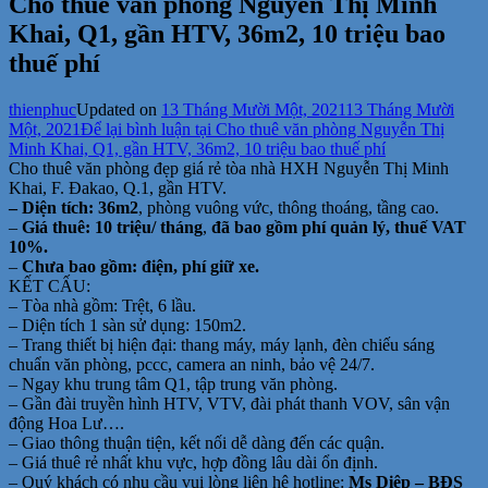
Cho thuê văn phòng Nguyễn Thị Minh
Khai, Q1, gần HTV, 36m2, 10 triệu bao
thuế phí
thienphuc
Updated on
13 Tháng Mười Một, 2021
13 Tháng Mười
Một, 2021
Để lại bình luận
tại Cho thuê văn phòng Nguyễn Thị
Minh Khai, Q1, gần HTV, 36m2, 10 triệu bao thuế phí
Cho thuê văn phòng đẹp giá rẻ tòa nhà HXH Nguyễn Thị Minh
Khai, F. Đakao, Q.1, gần HTV.
– Diện tích: 36m2
, phòng vuông vức, thông thoáng, tầng cao.
–
Giá thuê: 10 triệu/ tháng
,
đã bao gồm phí quản lý, thuế VAT
10%.
–
Chưa bao gồm: điện, phí giữ xe.
KẾT CẤU:
– Tòa nhà gồm: Trệt, 6 lầu.
– Diện tích 1 sàn sử dụng: 150m2.
– Trang thiết bị hiện đại: thang máy, máy lạnh, đèn chiếu sáng
chuẩn văn phòng, pccc, camera an ninh, bảo vệ 24/7.
– Ngay khu trung tâm Q1, tập trung văn phòng.
– Gần đài truyền hình HTV, VTV, đài phát thanh VOV, sân vận
động Hoa Lư….
– Giao thông thuận tiện, kết nối dễ dàng đến các quận.
– Giá thuê rẻ nhất khu vực, hợp đồng lâu dài ổn định.
– Quý khách có nhu cầu vui lòng liên hệ hotline:
Ms Diệp – BĐS