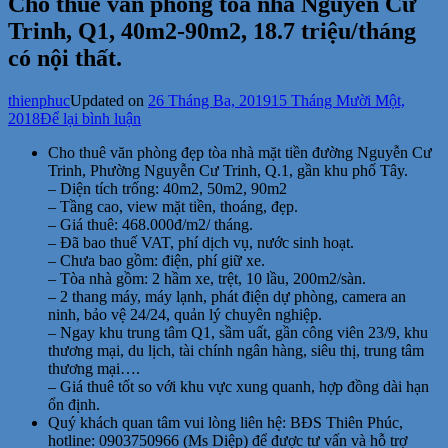
Cho thuê văn phòng tòa nhà Nguyễn Cư
Trinh, Q1, 40m2-90m2, 18.7 triệu/tháng
có nội thất.
thienphuc
Updated on
26 Tháng Ba, 2019
15 Tháng Mười Một,
tại
2018
Để lại bình luận
Cho
Cho thuê văn phòng đẹp tòa nhà mặt tiền đường Nguyễn Cư
thuê
Trinh, Phường Nguyễn Cư Trinh, Q.1, gần khu phố Tây.
văn
– Diện tích trống: 40m2, 50m2, 90m2
phòng
– Tầng cao, view mặt tiền, thoáng, đẹp.
tòa
– Giá thuê: 468.000đ/m2/ tháng.
nhà
– Đã bao thuế VAT, phí dịch vụ, nước sinh hoạt.
Nguyễn
– Chưa bao gồm: điện, phí giữ xe.
Cư
– Tòa nhà gồm: 2 hầm xe, trệt, 10 lầu, 200m2/sàn.
Trinh,
– 2 thang máy, máy lạnh, phát điện dự phòng, camera an
Q1,
ninh, bảo vệ 24/24, quản lý chuyên nghiệp.
40m2-
– Ngay khu trung tâm Q1, sầm uất, gần công viên 23/9, khu
90m2,
thương mại, du lịch, tài chính ngân hàng, siêu thị, trung tâm
18.7
thương mại….
triệu/tháng
– Giá thuê tốt so với khu vực xung quanh, hợp đồng dài hạn
có
ổn định.
nội
Quý khách quan tâm vui lòng liên hệ: BĐS Thiên Phúc,
thất.
hotline: 0903750966 (Ms Diệp) để được tư vấn và hỗ trợ