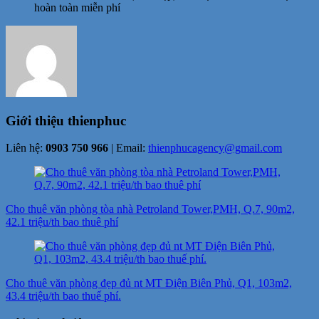
hoàn toàn miễn phí
Giới thiệu
thienphuc
Liên hệ:
0903 750 966
| Email:
thienphucagency@gmail.com
Điều
hướng
Cho thuê văn phòng tòa nhà Petroland Tower,PMH, Q.7, 90m2,
bài
42.1 triệu/th bao thuê phí
viết
Cho thuê văn phòng đẹp đủ nt MT Điện Biên Phủ, Q1, 103m2,
43.4 triệu/th bao thuế phí.