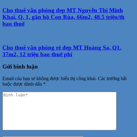
Cho thuê văn phòng đẹp MT Nguyễn Thị Minh
Khai, Q. 1, gần hồ Con Rùa, 66m2, 48.5 triệu/th
bao thuế
Cho thuê văn phòng rẻ đẹp MT Hoàng Sa, Q1.
37m2, 12 triệu bao thuế phí
Gửi bình luận
Email của bạn sẽ không được hiển thị công khai.
Các trường bắt
buộc được đánh dấu
*
Phản
hồi