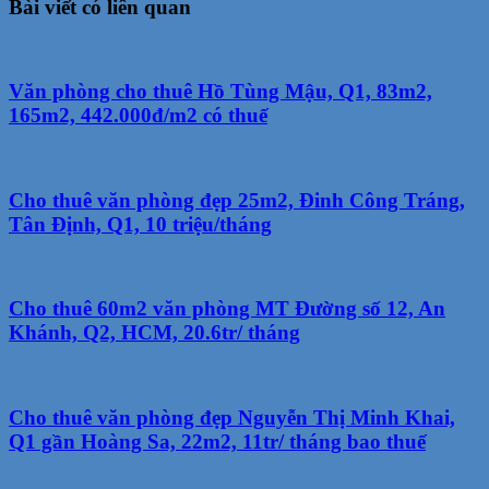
Bài viết có liên quan
Văn phòng cho thuê Hồ Tùng Mậu, Q1, 83m2,
165m2, 442.000đ/m2 có thuế
Cho thuê văn phòng đẹp 25m2, Đinh Công Tráng,
Tân Định, Q1, 10 triệu/tháng
Cho thuê 60m2 văn phòng MT Đường số 12, An
Khánh, Q2, HCM, 20.6tr/ tháng
Cho thuê văn phòng đẹp Nguyễn Thị Minh Khai,
Q1 gần Hoàng Sa, 22m2, 11tr/ tháng bao thuế