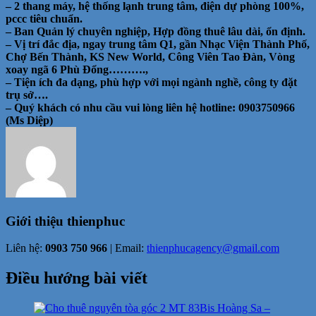
– 2 thang máy, hệ thống lạnh trung tâm, điện dự phòng 100%,
pccc tiêu chuẩn.
– Ban Quản lý chuyên nghiệp, H
ợp đồng thuê lâu dài, ổn định.
– Vị trí đắc địa, ngay trung tâm Q1, gần Nhạc Viện Thành Phố,
Chợ Bến Thành, KS New World, Công Viên Tao Đàn, Vòng
xoay ngã 6 Phù Đổng……….,
– Tiện ích đa dạng, phù hợp với mọi ngành nghề, công ty đặt
trụ sở….
– Quý khách có nhu cầu vui lòng liên hệ hotline: 0903750966
(Ms Diệp)
Giới thiệu
thienphuc
Liên hệ:
0903 750 966
| Email:
thienphucagency@gmail.com
Điều hướng bài viết