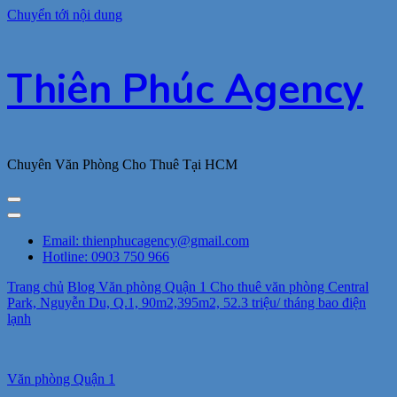
Chuyển tới nội dung
Thiên Phúc Agency
Chuyên Văn Phòng Cho Thuê Tại HCM
Email: thienphucagency@gmail.com
Hotline: 0903 750 966
Trang chủ
Blog
Văn phòng Quận 1
Cho thuê văn phòng Central
Park, Nguyễn Du, Q.1, 90m2,395m2, 52.3 triệu/ tháng bao điện
lạnh
Văn phòng Quận 1