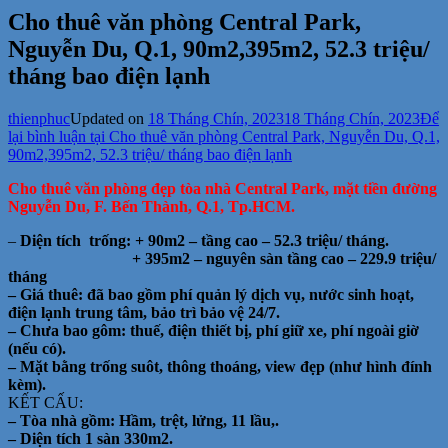
Cho thuê văn phòng Central Park,
Nguyễn Du, Q.1, 90m2,395m2, 52.3 triệu/
tháng bao điện lạnh
thienphuc
Updated on
18 Tháng Chín, 2023
18 Tháng Chín, 2023
Để
lại bình luận
tại Cho thuê văn phòng Central Park, Nguyễn Du, Q.1,
90m2,395m2, 52.3 triệu/ tháng bao điện lạnh
Cho thuê văn phòng đẹp tòa nhà Central Park, mặt tiền đường
Nguyễn Du, F. Bến Thành, Q.1, Tp.HCM.
–
Diện tích trống: + 90m2 – tầng cao – 52.3 triệu/ tháng.
+ 395m2 – nguyên sàn tầng cao – 229.9 triệu/
tháng
– Giá thuê: đã bao gồm phí quản lý dịch vụ, nước sinh hoạt,
điện lạnh trung tâm, bảo trì bảo vệ 24/7.
– Chưa bao gôm: thuế, điện thiết bị, phí giữ xe, phí ngoài giờ
(nếu có).
– Mặt bằng trống suôt, thông thoáng, view đẹp (như hình đính
kèm).
KẾT CẤU:
– Tòa nhà gồm: Hầm, trệt, lửng, 11 lầu,.
– Diện tích 1 sàn 330m2.