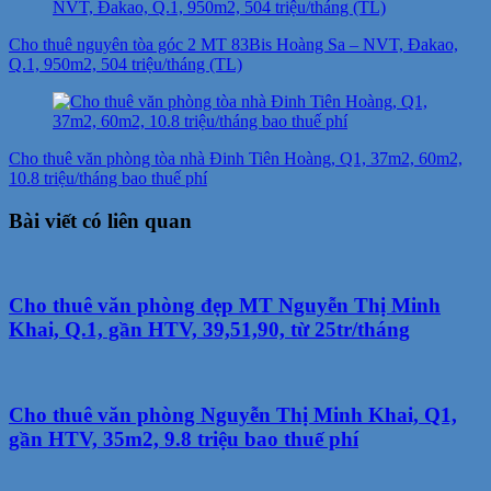
Cho thuê nguyên tòa góc 2 MT 83Bis Hoàng Sa – NVT, Đakao,
Q.1, 950m2, 504 triệu/tháng (TL)
Cho thuê văn phòng tòa nhà Đinh Tiên Hoàng, Q1, 37m2, 60m2,
10.8 triệu/tháng bao thuế phí
Bài viết có liên quan
Cho thuê văn phòng đẹp MT Nguyễn Thị Minh
Khai, Q.1, gần HTV, 39,51,90, từ 25tr/tháng
Cho thuê văn phòng Nguyễn Thị Minh Khai, Q1,
gần HTV, 35m2, 9.8 triệu bao thuế phí