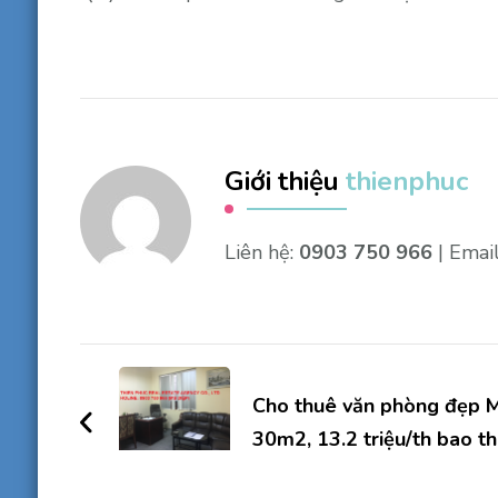
Giới thiệu
thienphuc
Liên hệ:
0903 750 966
| Emai
Điều
hướng
Cho thuê văn phòng đẹp M
30m2, 13.2 triệu/th bao th
bài