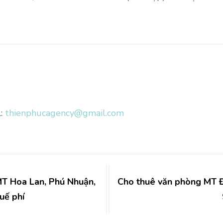
250m2,
341
triệu
bao
thuế
phí
l:
thienphucagency@gmail.com
T Hoa Lan, Phú Nhuận,
Cho thuê văn phòng MT Đ
uế phí