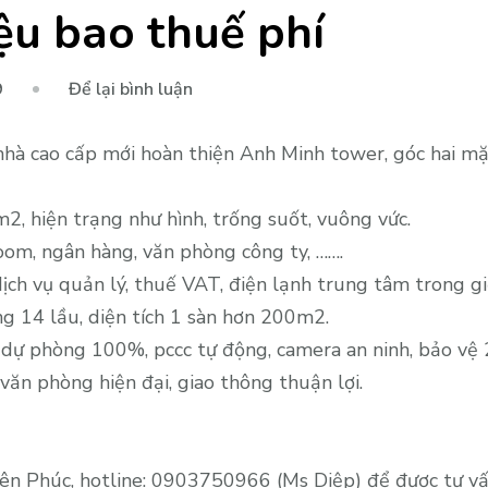
ệu bao thuế phí
tại
9
Để lại bình luận
Cho
thuê
hà cao cấp mới hoàn thiện Anh Minh tower, góc hai mặ
trệt
lửng
, hiện trạng như hình, trống suốt, vuông vức.
tòa
oom, ngân hàng, văn phòng công ty, …….
nhà
dịch vụ quản lý, thuế VAT, điện lạnh trung tâm trong gi
Anh
ng 14 lầu, diện tích 1 sàn hơn 200m2.
Minh,
 dự phòng 100%, pccc tự động, camera an ninh, bảo vệ 
MT
văn phòng hiện đại, giao thông thuận lợi.
Nguyễn
Đình
Chiểu
Q1,
ên Phúc, hotline: 0903750966 (Ms Diệp) để được tư vấn