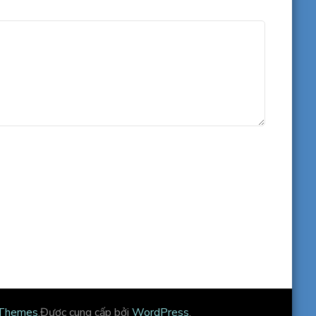
 Themes
.Được cung cấp bởi
WordPress
.