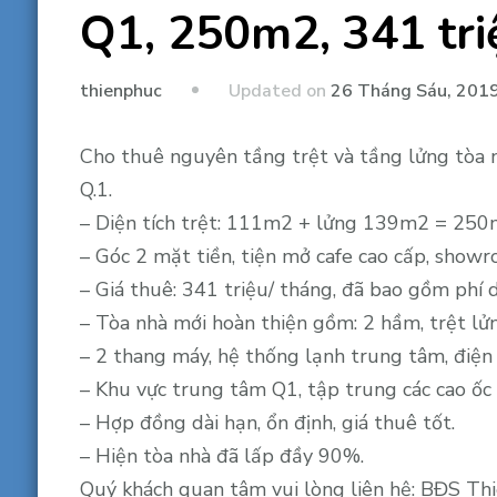
Q1, 250m2, 341 tri
Updated on
26 Tháng Sáu, 201
thienphuc
Cho thuê nguyên tầng trệt và tầng lửng tòa n
Q.1.
– Diện tích trệt: 111m2 + lửng 139m2 = 250m2
– Góc 2 mặt tiền, tiện mở cafe cao cấp, showr
– Giá thuê: 341 triệu/ tháng, đã bao gồm phí 
– Tòa nhà mới hoàn thiện gồm: 2 hầm, trệt lử
– 2 thang máy, hệ thống lạnh trung tâm, điện
– Khu vực trung tâm Q1, tập trung các cao ốc 
– Hợp đồng dài hạn, ổn định, giá thuê tốt.
– Hiện tòa nhà đã lấp đầy 90%.
Quý khách quan tâm vui lòng liên hệ: BĐS Thi