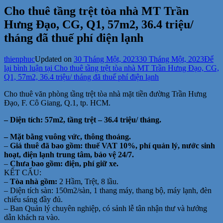
Cho thuê tầng trệt tòa nhà MT Trần
Hưng Đạo, CG, Q1, 57m2, 36.4 triệu/
tháng đã thuế phí điện lạnh
thienphuc
Updated on
30 Tháng Một, 2023
30 Tháng Một, 2023
Để
lại bình luận
tại Cho thuê tầng trệt tòa nhà MT Trần Hưng Đạo, CG,
Q1, 57m2, 36.4 triệu/ tháng đã thuế phí điện lạnh
Cho thuê văn phòng tầng trệt tòa nhà mặt tiền đường Trần Hưng
Đạo, F. Cô Giang, Q.1, tp. HCM.
– Diện tích: 57m2, tầng trệt – 36.4 triệu/ tháng.
– Mặt bằng vuông vức, thông thoáng.
–
Giá thuê
đã bao gồm: thuế VAT 10%, phí quản lý, nước sinh
hoạt, điện lạnh trung tâm, bảo vệ 24/7.
–
Chưa bao gồm: điện, phí giữ xe.
KẾT CẤU:
–
Tòa nhà gồm:
2 Hầm, Trệt, 8 lầu.
– Diện tích sàn: 150m2/sàn, 1 thang máy, thang bộ, máy lạnh, đèn
chiếu sáng đầy đủ.
– Ban Quản lý chuyên nghiệp, có sảnh lễ tân nhận thư và hướng
dẫn khách ra vào.