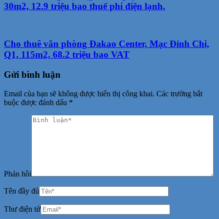
30m2, 12.9 triệu bao thuế phí điện lạnh.
Cho thuê văn phòng Đakao Center, Mạc Đỉnh Chi,
Q1, 115m2, 68.2 triệu bao VAT
Gửi bình luận
Email của bạn sẽ không được hiển thị công khai.
Các trường bắt
buộc được đánh dấu
*
Phản hồi
Tên đầy đủ
Thư điện tử