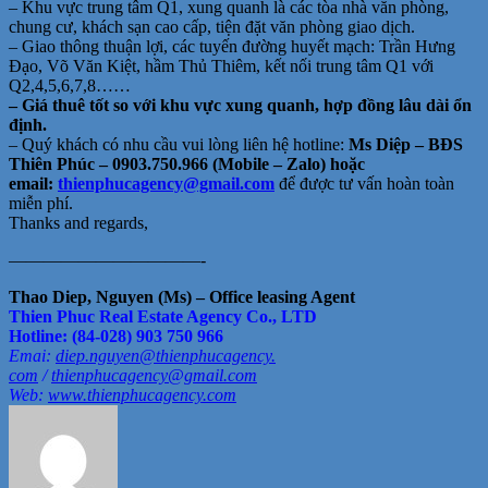
– Khu vực trung tâm Q1, xung quanh là các tòa nhà văn phòng,
chung cư, khách sạn cao cấp, tiện đặt văn phòng giao dịch.
– Giao thông thuận lợi, các tuyến đường huyết mạch: Trần Hưng
Đạo, Võ Văn Kiệt, hầm Thủ Thiêm, kết nối trung tâm Q1 với
Q2,4,5,6,7,8……
– Giá thuê tốt so với khu vực xung quanh, hợp đồng lâu dài ổn
định.
– Quý khách có nhu cầu vui lòng liên hệ hotline:
Ms Diệp – BĐS
Thiên Phúc – 0903.750.966 (Mobile – Zalo) hoặc
email:
thienphucagency@gmail.
com
để được tư vấn hoàn toàn
miễn phí.
Thanks and regards,
——————————
—-
Thao Diep, Nguyen (Ms) – Office leasing Agent
Thien Phuc Real Estate Agency Co., LTD
Hotline: (84-028) 903 750 966
Emai:
diep.nguyen@thienphucagency.
com
/
thienphucagency@gmail.com
Web:
www.thienphucagency.com