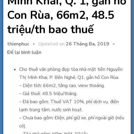
Minh Khai, Q. 1, gần hồ
Con Rùa, 66m2, 48.5
triệu/th bao thuế
Updated on
26 Tháng Ba, 2019
thienphuc
tại
Để lại bình luận
Cho
thuê
Cho thuê văn phòng đẹp tòa nhà mặt tiền Nguyễn
văn
Thị Minh Khai, P. Bến Nghé, Q1, gần hồ Con Rùa.
phòng
– Diện tích: 66m2, tầng cao, view thoáng.
đẹp
– Giá thuê: 48.5 triệu/tháng.
MT
– Đã bao gồm: Thuế VAT 10%, phí dịch vụ, điện
Nguyễn
lạnh trung tâm, nước sinh hoạt.
Thị
– Chưa bao gồm: Điện, phí giữ xe, phí ngoài giờ (nếu
Minh
có).
Khai,