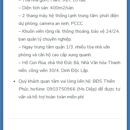
– Tòa nhà gồm: Hầm, trệt, 10 lầu.
Q.
– Diện tích sàn: 400m2/sàn.
1,
– 2 thang máy, hệ thống lạnh trung tâm, phát điện
gần
dự phòng, camera an ninh, PCCC.
hồ
– Khuôn viên rộng rãi, thông thoáng, bảo vệ 24/24,
Con
ban quản lý chuyên nghiệp.
Rùa,
– Ngay trung tâm quận 1/3, nhiều tòa nhà văn
66m2,
phòng và căn hộ cao cấp xung quanh.
48.5
– Hồ Con Rùa, nhà thờ Đức Bà, Nhà Văn hóa Thanh
triệu/th
niên, công viên 30/4, Dinh Độc Lập.
bao
Quý khách quan tâm vui lòng liên hệ: BĐS Thiên
thuế
Phúc, hotline: 0903750966 (Ms Diệp) để được tư
vấn và hỗ trợ hoàn toàn miễn phí.