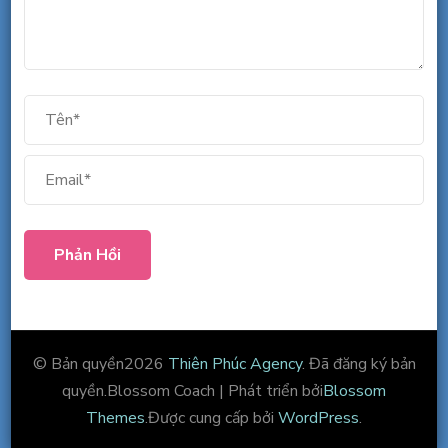
© Bản quyền2026
Thiên Phúc Agency
. Đã đăng ký bản
quyền.
Blossom Coach | Phát triển bởi
Blossom
Themes
.Được cung cấp bởi
WordPress
.