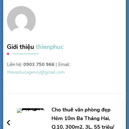
Giới thiệu
thienphuc
Liên hệ:
0903 750 966
| Email:
thienphucagency@gmail.com
Điều
hướng
Cho thuê văn phòng đẹp
bài
Hẻm 10m Ba Tháng Hai,
Q.10, 300m2, 3L, 55 triệu/