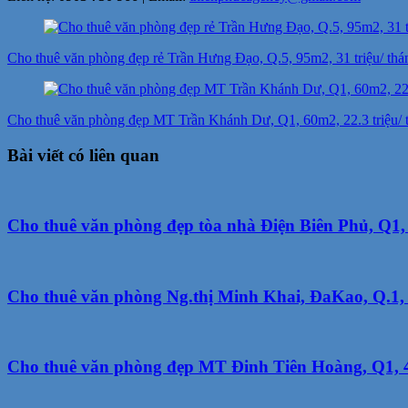
Điều
hướng
Cho thuê văn phòng đẹp rẻ Trần Hưng Đạo, Q.5, 95m2, 31 triệu/ thá
bài
viết
Cho thuê văn phòng đẹp MT Trần Khánh Dư, Q1, 60m2, 22.3 triệu/ t
Bài viết có liên quan
Cho thuê văn phòng đẹp tòa nhà Điện Biên Phủ, Q1
Cho thuê văn phòng Ng.thị Minh Khai, ĐaKao, Q.1, 
Cho thuê văn phòng đẹp MT Đinh Tiên Hoàng, Q1, 47