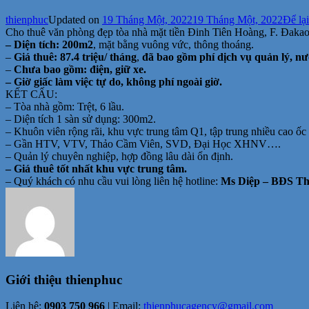
thienphuc
Updated on
19 Tháng Một, 2022
19 Tháng Một, 2022
Để lại
Cho thuê văn phòng đẹp tòa nhà mặt tiền Đinh Tiên Hoàng, F. Đakao
– Diện tích: 200m2
, mặt bằng vuông vức, thông thoáng.
–
Giá thuê: 87.4 triệu/ tháng
,
đã bao gồm phí dịch vụ quản lý, n
–
Chưa bao gồm: điện, giữ xe.
– Giờ giấc làm việc tự do, không phí ngoài giờ.
KẾT CẤU:
– Tòa nhà gồm: Trệt, 6 lầu.
– Diện tích 1 sàn sử dụng: 300m2.
– Khuôn viên rộng rãi, khu vực trung tâm Q1, tập trung nhiều cao ố
– Gần HTV, VTV, Thảo Cầm Viên, SVD, Đại Học XHNV….
– Quản lý chuyên nghiệp, hợp đồng lâu dài ổn định.
– Giá thuê tốt nhất khu vực trung tâm.
– Quý khách có nhu cầu vui lòng liên hệ hotline:
Ms Diệp – BĐS Thi
Giới thiệu
thienphuc
Liên hệ:
0903 750 966
| Email:
thienphucagency@gmail.com