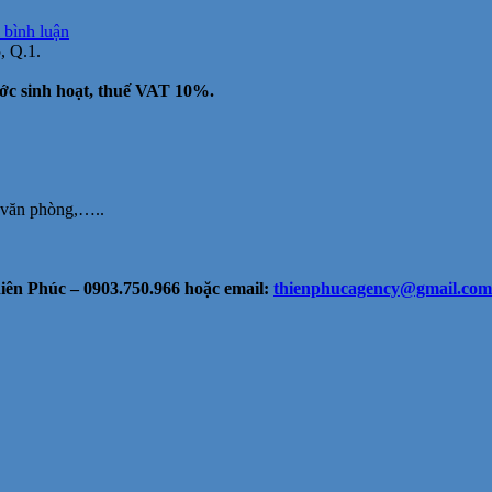
tại
 bình luận
Cho
, Q.1.
thuê
văn
ước sinh hoạt, thuế VAT 10%.
phòng
đẹp
MT
Đinh
Tiên
Hoàng,
c văn phòng,…..
Q1,
200m2,
87.4
triệu
ên Phúc – 0903.750.966 hoặc email:
thienphucagency@gmail.com
có
thuế