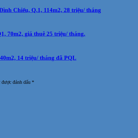
ình Chiểu, Q.1, 114m2, 28 triệu/ tháng
 70m2, giá thuê 25 triệu/ tháng.
40m2, 14 triệu/ tháng đã PQL
c được đánh dấu
*