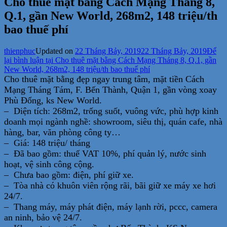
Cho thuê mặt bằng Cách Mạng Tháng 8,
Q.1, gần New World, 268m2, 148 triệu/th
bao thuế phí
thienphuc
Updated on
22 Tháng Bảy, 2019
22 Tháng Bảy, 2019
Để
lại bình luận
tại Cho thuê mặt bằng Cách Mạng Tháng 8, Q.1, gần
New World, 268m2, 148 triệu/th bao thuế phí
Cho thuê mặt bằng đẹp ngay trung tâm, mặt tiền Cách
Mạng Tháng Tám, F. Bến Thành, Quận 1, gần vòng xoay
Phù Đổng, ks New World.
– Diện tích: 268m2, trống suốt, vuông vức, phù hợp kinh
doanh mọi ngành nghề: showroom, siêu thị, quán cafe, nhà
hàng, bar, văn phòng công ty…
– Giá: 148 triệu/ tháng
– Đã bao gồm: thuế VAT 10%, phí quản lý, nước sinh
hoạt, vệ sinh công cộng.
– Chưa bao gồm: điện, phí giữ xe.
– Tòa nhà có khuôn viên rộng rãi, bãi giữ xe máy xe hơi
24/7.
– Thang máy, máy phát điện, máy lạnh rời, pccc, camera
an ninh, bảo vệ 24/7.