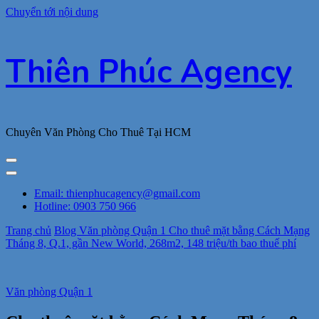
Chuyển tới nội dung
Thiên Phúc Agency
Chuyên Văn Phòng Cho Thuê Tại HCM
Email: thienphucagency@gmail.com
Hotline: 0903 750 966
Trang chủ
Blog
Văn phòng Quận 1
Cho thuê mặt bằng Cách Mạng
Tháng 8, Q.1, gần New World, 268m2, 148 triệu/th bao thuế phí
Văn phòng Quận 1