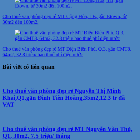
Cho thuê văn phòng đẹp rẻ MT Cộng Hòa, TB, gần Etown, từ
30m2 đến 100m2.
Cho thuê văn phòng đẹp rẻ MT Điện Biên Phủ, Q.3, gần CMT8,
64m2, 32.8 triệu/ bao thuế phí điện nước
Bài viết có liên quan
Cho thuê văn phòng đẹp rẻ Nguyễn Thị Minh
Khai,Q1,gần Đinh Tiên Hoàng,35m2,12.3 tr đã
VAT
Cho thuê văn phòng đẹp rẻ MT Nguyễn Văn Thủ,
Q1, 30m2, 7.5 triệu/ tháng