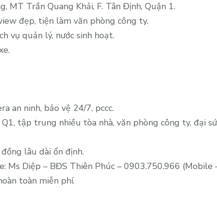
thuê
g, MT Trần Quang Khải, F. Tân Định, Quận 1.
văn
view đẹp, tiện làm văn phòng công ty.
phòng
ch vụ quản lý, nước sinh hoạt.
Halo
xe.
Building,
MT
Trần
Quang
a an ninh, bảo vệ 24/7, pccc.
Khải,
Q.1,
1, tập trung nhiều tòa nhà, văn phòng công ty, đại sứ 
90m2,
33
 đồng lâu dài ổn định.
triệu/
ine: Ms Diệp – BĐS Thiên Phúc – 0903.750.966 (Mobile –
tháng
oàn toàn miễn phí.
đã
có
phí