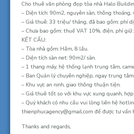
Cho thuê văn phòng đẹp tòa nhà Halo Buildin
– Diện tích: 90m2, nguyên sàn, thông thoáng, 
– Giá thuê: 33 triệu/ tháng, đã bao gồm: phí dị
– Chưa bao gồm: thuế VAT 10%, điện, phí giữ 
KẾT CẤU:
– Tòa nhà gồm: Hầm, 8 lầu.
– Diện tích sàn net: 90m2/ sàn.
– 1 thang máy, hệ thống lạnh trung tâm, camer
– Ban Quản lý chuyên nghiệp, ngay trung tâm Q
– Khu vực an ninh, giao thông thuận tiện.
– Giá thuê tốt so với khu vực xung quanh, hợp
– Quý khách có nhu cầu vui lòng liên hệ hotl
thienphucagency@gmail.com để được tư vấn h
Thanks and regards,