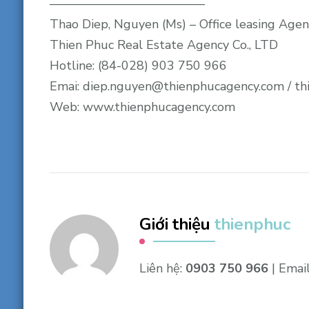
————————————–
Thao Diep, Nguyen (Ms) – Office leasing Agen
Thien Phuc Real Estate Agency Co., LTD
Hotline: (84-028) 903 750 966
Emai: diep.nguyen@thienphucagency.com / t
Web: www.thienphucagency.com
Giới thiệu
thienphuc
Liên hệ:
0903 750 966
| Emai