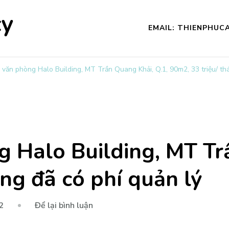
cy
EMAIL: THIENPHU
 văn phòng Halo Building, MT Trần Quang Khải, Q.1, 90m2, 33 triệu/ th
 Halo Building, MT Tr
ng đã có phí quản lý
tại
2
Để lại bình luận
Cho