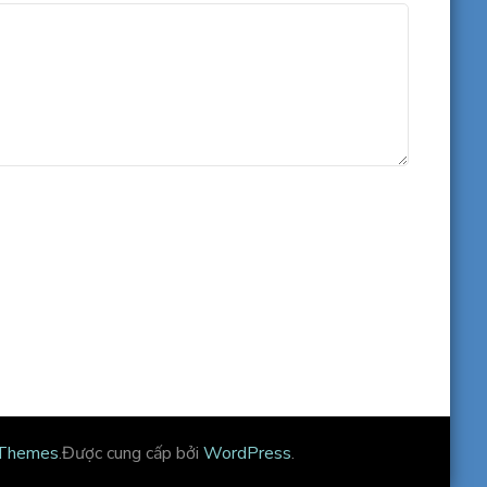
 Themes
.Được cung cấp bởi
WordPress
.