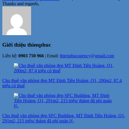
Thanks and regards,
Giới thiệu
thienphuc
Liên hệ:
0903 750 966
| Email:
thienphucagency@gmail.com
Điều
hướng
Cho thuê văn phòng đẹp MT Đinh Tiên Hoàng, Q1, 200m2, 87.4
bài
triệu có thuế
viết
Cho thuê văn phòng đẹp SFC Building, MT Đinh Tiên Hoàng, Q1,
291m2, 215 triệu/ tháng đã phí quản lý.