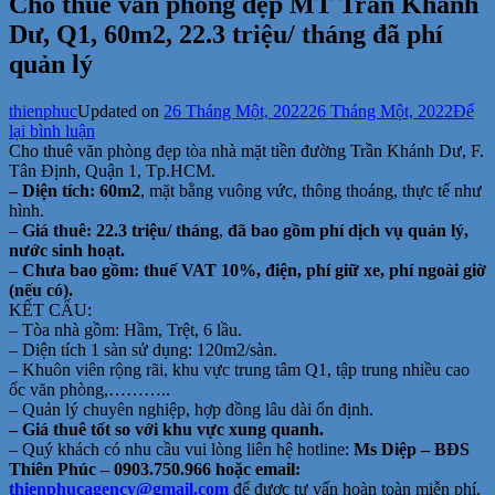
Cho thuê văn phòng đẹp MT Trần Khánh
Dư, Q1, 60m2, 22.3 triệu/ tháng đã phí
quản lý
thienphuc
Updated on
26 Tháng Một, 2022
26 Tháng Một, 2022
Để
tại
lại bình luận
Cho
Cho thuê văn phòng đẹp tòa nhà mặt tiền đường Trần Khánh Dư, F.
thuê
Tân Định, Quận 1, Tp.HCM.
văn
– Diện tích: 60m2
, mặt bằng vuông vức, thông thoáng, thực tế như
phòng
hình.
đẹp
–
Giá thuê: 22.3 triệu/ tháng
,
đã bao gồm phí dịch vụ quản lý,
MT
nước sinh hoạt.
Trần
–
Chưa bao gồm: thuế VAT 10%, điện, phí giữ xe, phí ngoài giờ
Khánh
(nếu có).
Dư,
KẾT CẤU:
Q1,
– Tòa nhà gồm: Hầm, Trệt, 6 lầu.
60m2,
– Diện tích 1 sàn sử dụng: 120m2/sàn.
22.3
– Khuôn viên rộng rãi, khu vực trung tâm Q1, tập trung nhiều cao
triệu/
ốc văn phòng,………..
tháng
– Quản lý chuyên nghiệp, hợp đồng lâu dài ổn định.
đã
– Giá thuê tốt so với khu vực xung quanh.
phí
– Quý khách có nhu cầu vui lòng liên hệ hotline:
Ms Diệp – BĐS
quản
Thiên Phúc – 0903.750.966 hoặc email:
lý
thienphucagency@gmail.com
để được tư vấn hoàn toàn miễn phí.