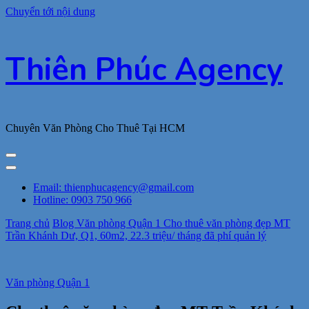
Chuyển tới nội dung
Thiên Phúc Agency
Chuyên Văn Phòng Cho Thuê Tại HCM
Email: thienphucagency@gmail.com
Hotline: 0903 750 966
Trang chủ
Blog
Văn phòng Quận 1
Cho thuê văn phòng đẹp MT
Trần Khánh Dư, Q1, 60m2, 22.3 triệu/ tháng đã phí quản lý
Văn phòng Quận 1