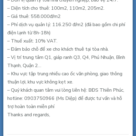
– Đơn vị quản lý tòa nhà chuyên nghiệp, bảo vệ 24/7.
Chiểu,
– Diện tích cho thuê: 100m2, 110m2, 205m2.
Q.1,
– Giá thuê: 558.000đ/m2
100,
– Phí dịch vụ quản lý: 116.250 đ/m2 (đã bao gồm chi phí
200m2,
điện lạnh từ 8h-18h)
558.000đ/m2
– Thuế xuất: 10% VAT.
– Đảm bảo chỗ để xe cho khách thuê tại tòa nhà.
– Vị trí trung tâm Q1, giáp ranh Q3, Q4, Phú Nhuận, Bình
Thạnh, Quận 2…
– Khu vực tập trung nhiều cao ốc văn phòng, giao thông
thuận lợi, khu vực không kẹt xe.
– Quý khách quan tâm vui lòng liên hệ: BĐS Thiên Phúc,
hotline: 0903750966 (Ms Diệp) để được tư vấn và hỗ
trợ hoàn toàn miễn phí
Thanks and regards,