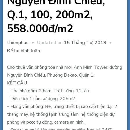
Nguyễn Đình Chiểu,
Q.1, 100, 200m2,
558.000đ/m2
Updated on
15 Tháng Tư, 2019
thienphuc
tại
Để lại bình luận
Cho
thuê
Cho thuê văn phòng tòa nhà mới, Anh Minh Tower, đường
văn
Nguyễn Đình Chiểu, Phường Đakao, Quận 1.
phòng
KẾT CẤU
mới
– Tòa nhà gồm: 2 hầm, Trệt, lửng, 11 lầu.
Anh
– Diện tích 1 sàn sử dụng: 205m2.
Minh
– Hạng văn phòng: B+, trang thiết bị cao cấp hiện đại: 2
Tower-
thang máy, hệ thống lạnh trung tâm, hệ thống điện dự
Nguyễn
phòng và pccc tự động, camera an ninh.
Đình