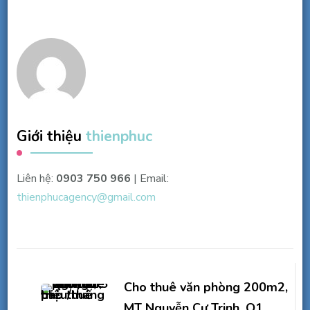
Giới thiệu
thienphuc
Liên hệ:
0903 750 966
| Email:
thienphucagency@gmail.com
Điều
hướng
Cho thuê văn phòng 200m2,
MT Nguyễn Cư Trinh, Q1,