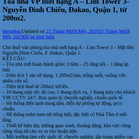
Tòa nhà VP mới hạng A – Lim Tower 3-
Nguyễn Đình Chiểu, Đakao, Quận 1, từ
200m2.
thienphuc
Updated on
25 Tháng Mười Một, 2019
25 Tháng Mười
tại
Một, 2019
Để lại bình luận
Tòa
Cho thuê văn phòng tòa nhà mới hạng A – Lim Tower 3 – Mặt tiền
nhà
Nguyễn Đình Chiểu, F. Đakao, Quận 1.
VP
KẾT CẤU:
mới
– Tòa nhà mới hoàn thành gồm: 3 hầm – 25 tầng nổi – 1 tầng áp
hạng
mái.
A
– Diện tích 1 sàn sử dụng: 1.200m2/sàn, trống suốt, vuông vức,
–
nhiều cửa sổ.
Lim
– Diện tích thuê từ 200m2 trở lên.
Tower
– 10 thang máy tốc độ cao, 1 thang dịch vụ, 1 thang máy cho khách
3-
VIP, CCTV 24/7, Ban quản lý chuyên nghiệp, chuẩn quốc tế.
Nguyễn
– Hệ thống điện lạnh trung tâm, điện dự phòng tự động, pccc
Đình
chuẩn.
Chiểu,
– Hệ thống toilet nam nữ riêng biệt, đặc biệt có Nhà Tắm ở mỗi
Đakao,
tầng.
Quận
– Thiết kế hiện đại, không gian xanh, thoáng đãng, khu vực công
1,
cộng rộng rãi cho xe ra vào thuận tiện.
từ
– Môi trường làm việc quốc tế, chuyên nghiệp, tập trung nhiều cao
200m2.