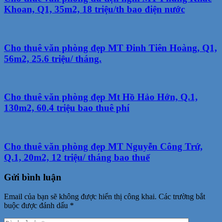
Khoan, Q1, 35m2, 18 triệu/th bao điện nước
Cho thuê văn phòng đẹp MT Đinh Tiên Hoàng, Q1,
56m2, 25.6 triệu/ tháng.
Cho thuê văn phòng đẹp Mt Hồ Hảo Hớn, Q.1,
130m2, 60.4 triệu bao thuê phí
Cho thuê văn phòng đẹp MT Nguyễn Công Trứ,
Q.1, 20m2, 12 triệu/ tháng bao thuế
Gửi bình luận
Email của bạn sẽ không được hiển thị công khai.
Các trường bắt
buộc được đánh dấu
*
Phản