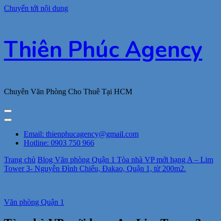
Chuyển tới nội dung
Thiên Phúc Agency
Chuyên Văn Phòng Cho Thuê Tại HCM
Email: thienphucagency@gmail.com
Hotline: 0903 750 966
Trang chủ
Blog
Văn phòng Quận 1
Tòa nhà VP mới hạng A – Lim
Tower 3- Nguyễn Đình Chiểu, Đakao, Quận 1, từ 200m2.
Văn phòng Quận 1