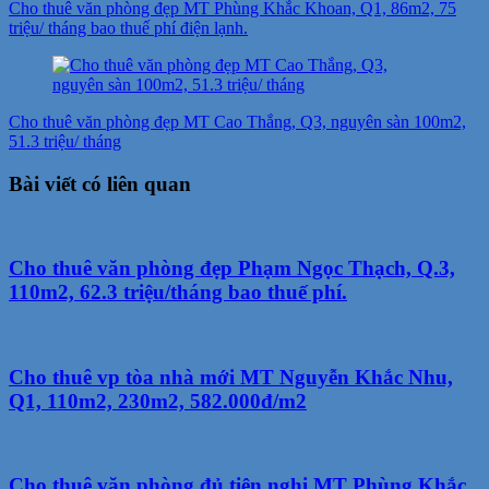
Cho thuê văn phòng đẹp MT Phùng Khắc Khoan, Q1, 86m2, 75
bài
triệu/ tháng bao thuế phí điện lạnh.
viết
Cho thuê văn phòng đẹp MT Cao Thắng, Q3, nguyên sàn 100m2,
51.3 triệu/ tháng
Bài viết có liên quan
Cho thuê văn phòng đẹp Phạm Ngọc Thạch, Q.3,
110m2, 62.3 triệu/tháng bao thuế phí.
Cho thuê vp tòa nhà mới MT Nguyễn Khắc Nhu,
Q1, 110m2, 230m2, 582.000đ/m2
Cho thuê văn phòng đủ tiện nghi MT Phùng Khắc