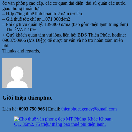
ốc văn phòng cao cấp, các cơ quan đại diện, đại sứ quán các nước,
giao thông thuận lợi.
– Hợp đồng thuê linh hoạt từ 2 năm trở lên.
– Giá thuê tốt: chỉ từ 1.071.000đ/m2
– Phí dịch vụ quản lý: 139.800 đ/m2 (bao gồm điện lạnh trung tâm)
– Thuế VAT: 10%.
+ Quý khách quan tâm vui lòng liên hệ: BĐS Thiên Phúc, hotline:
0903750966 (Ms Diệp) để được tư vấn và hỗ trợ hoàn toàn miễn
phí.
Thanks and regards,
Giới thiệu
thienphuc
Liên hệ:
0903 750 966
| Email:
thienphucagency@gmail.com
Điều
hướng