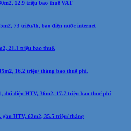
30m2, 12.9 triệu bao thuế VAT
2, 73 triệu/th, bao điện nước internet
, 21.1 triệu bao thuế.
m2, 16.2 triệu/ tháng bao thuế phí.
đối diện HTV, 36m2, 17.7 triệu bao thuế phí
gần HTV, 62m2, 35.5 triệu/ tháng