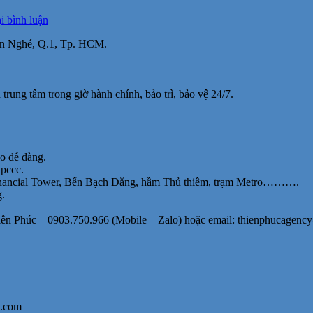
tại
i bình luận
Cho
Bến Nghé, Q.1, Tp. HCM.
thuê
văn
phòng
đẹp
 trung tâm trong giờ hành chính, bảo trì, bảo vệ 24/7.
MT
Hai
Bà
Trưng,
Q1,
o dễ dàng.
80-
 pccc.
160m2,
Financial Tower, Bến Bạch Đằng, hầm Thủ thiêm, trạm Metro……….
47.2
g.
triệu/
tháng
iên Phúc – 0903.750.966 (Mobile – Zalo) hoặc email: thienphucagenc
bao
thuế,
điện
lạnh
l.com