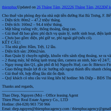
thienphuc
Updated on
26 Tháng Tám, 2022
26 Tháng Tám, 2022
Để lạ
Cho thuê văn phòng đẹp tòa nhà mặt tiền đường Hai Bà Trưng, F. 
– Diện tích: 80m2 – 47.2 triệu/ tháng.
– Diện tích: 160m2 – 94.4 triệu/ tháng.
– Mặt bằng vuông vức, thông thoáng, tầng cao.
– Giá thuê đã bao gồm: phí dịch vụ quản lý, nước sinh hoạt, điện lạnh
– Chưa bao gồm: điện, phí giữ xe, phí ngoài giờ (nếu có).
KẾT CẤU:
– Tòa nhà gồm: Hầm, Trệt, 12 lầu.
– Diện tích sàn: 200m2/sàn.
– Ban Quản lý chuyên nghiệp, khuôn viên sảnh rộng thoáng, xe ra và
– 2 thang máy, hệ thống lạnh trung tâm, camera an ninh, bảo vệ 24/7,
– Ngay trung tâm Q1, gần phố đi bộ Nguyễn Huệ, cao ốc Bitexco 
– Giao thông thuận lợi đi các hướng nội ngoại thành đều nhanh chón
– Giá thuê tốt, hợp đồng lâu dài ổn định.
– Quý khách có nhu cầu vui lòng liên hệ hotline: Ms Diệp – BĐS Th
Thanks and regards,
——————————–
Thao Diep, Nguyen (Ms) – Office leasing Agent
Thien Phuc Real Estate Agency Co., LTD
Hotline: (84-028) 903 750 966
Emai: diep.nguyen@thienphucagency.com / thienphucagency@gmai