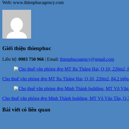
Web: www.thienphucagency.com
Giới thiệu
thienphuc
Liên hệ:
0903 750 966
| Email:
thienphucagency@gmail.com
Điều
hướng
Cho thuê văn phòng đẹp MT Ba Tháng Hai, Q.10, 220m2, 84.2 triệu/ 
bài
viết
Cho thuê văn phòng đẹp Minh Thành building, MT Võ Văn Tần, Q.3, 
Bài viết có liên quan