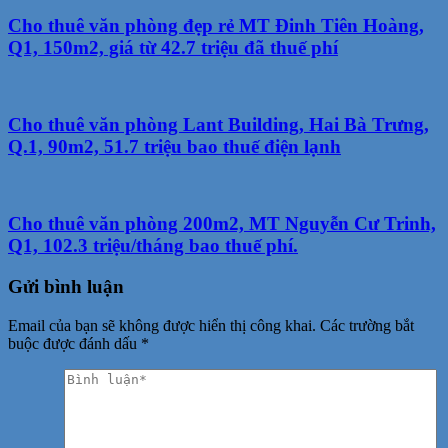
Cho thuê văn phòng đẹp rẻ MT Đinh Tiên Hoàng,
Q1, 150m2, giá từ 42.7 triệu đã thuế phí
Cho thuê văn phòng Lant Building, Hai Bà Trưng,
Q.1, 90m2, 51.7 triệu bao thuế điện lạnh
Cho thuê văn phòng 200m2, MT Nguyễn Cư Trinh,
Q1, 102.3 triệu/tháng bao thuế phí.
Gửi bình luận
Email của bạn sẽ không được hiển thị công khai.
Các trường bắt
buộc được đánh dấu
*