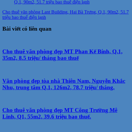
Cho thuê văn phòng Lant Building, Hai Bà Trưng, Q.1, 90m2, 51.7
triệu bao thuế điện lạnh
Bài viết có liên quan
Cho thuê văn phòng đẹp MT Phan Kế Bính, Q.1,
35m2, 8.5 triệu/ tháng bao thuế
Văn phòng đẹp tòa nhà Thiên Nam, Nguyễn Khắc
Nhu, trung tâm Q.1, 126m2, 78.7 triệu/ tháng.
Cho thuê văn phòng đẹp MT Công Trường Mê
Linh, Q1, 55m2, 39.6 triệu bao thuế.