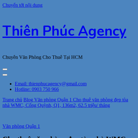
Chuyển tới nội dung
Thiên Phúc Agency
Chuyên Văn Phòng Cho Thuê Tại HCM
Email: thienphucagency@gmail.com
Hotline: 0903 750 966
Trang chủ
Blog
Văn phòng Quận 1
Cho thuê văn phòng đẹp tòa
nhà WMC, Cống Quỳnh, Q1, 136m2, 62.5 triệu/ tháng
Văn phòng Quận 1