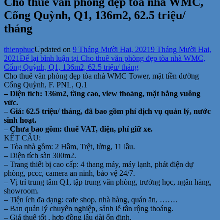
Cho thuê văn phòng đẹp tòa nhà WMC,
Cống Quỳnh, Q1, 136m2, 62.5 triệu/
tháng
thienphuc
Updated on
9 Tháng Mười Hai, 2021
9 Tháng Mười Hai,
2021
Để lại bình luận
tại Cho thuê văn phòng đẹp tòa nhà WMC,
Cống Quỳnh, Q1, 136m2, 62.5 triệu/ tháng
Cho thuê văn phòng đẹp tòa nhà WMC Tower, mặt tiền đường
Cống Quỳnh, F. PNL, Q.1
– Diện tích: 136m2, tầng cao, view thoáng, mặt bằng vuông
vức.
–
Giá: 62.5 triệu/ tháng,
đã bao gồm phí dịch vụ quản lý, nước
sinh hoạt.
–
Chưa bao gồm: thuế VAT, điện, phí giữ xe.
KẾT CẤU:
– Tòa nhà gồm: 2 Hầm, Trệt, lửng, 11 lầu.
– Diện tích sàn 300m2.
– Trang thiết bị cao cấp: 4 thang máy, máy lạnh, phát điện dự
phòng, pccc, camera an ninh, bảo vệ 24/7.
– Vị trí trung tâm Q1, tập trung văn phòng, trường học, ngân hàng,
showroom.
– Tiện ích đa dạng: cafe shop, nhà hàng, quán ăn, …….
– Ban quản lý chuyên nghiệp, sảnh lễ tân rộng thoáng.
– Giá thuê tốt , hợp đồng lâu dài ổn định.