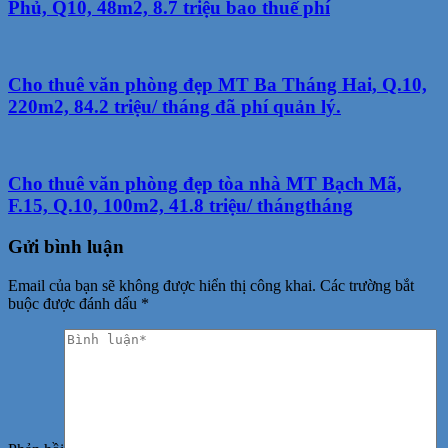
Phủ, Q10, 48m2, 8.7 triệu bao thuế phí
Cho thuê văn phòng đẹp MT Ba Tháng Hai, Q.10,
220m2, 84.2 triệu/ tháng đã phí quản lý.
Cho thuê văn phòng đẹp tòa nhà MT Bạch Mã,
F.15, Q.10, 100m2, 41.8 triệu/ thángtháng
Gửi bình luận
Email của bạn sẽ không được hiển thị công khai.
Các trường bắt
buộc được đánh dấu
*