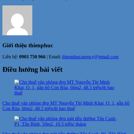
Giới thiệu
thienphuc
Liên hệ:
0903 750 966
| Email:
thienphucagency@gmail.com
Điều hướng bài viết
Cho thuê văn phòng đẹp MT Nguyễn Thị Minh Khai, Q. 1, gần hồ
Con Rùa, 66m2, 48.5 triệu/th bao thuế