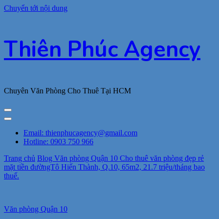
Chuyển tới nội dung
Thiên Phúc Agency
Chuyên Văn Phòng Cho Thuê Tại HCM
Email: thienphucagency@gmail.com
Hotline: 0903 750 966
Trang chủ
Blog
Văn phòng Quận 10
Cho thuê văn phòng đẹp rẻ
mặt tiền đườngTô Hiến Thành, Q.10, 65m2, 21.7 triệu/tháng bao
thuế.
Văn phòng Quận 10