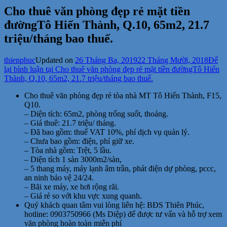
Cho thuê văn phòng đẹp rẻ mặt tiền
đườngTô Hiến Thành, Q.10, 65m2, 21.7
triệu/tháng bao thuế.
thienphuc
Updated on
26 Tháng Ba, 2019
22 Tháng Mười, 2018
Để
lại bình luận
tại Cho thuê văn phòng đẹp rẻ mặt tiền đườngTô Hiến
Thành, Q.10, 65m2, 21.7 triệu/tháng bao thuế.
Cho thuê văn phòng đẹp rẻ tòa nhà MT Tô Hiến Thành, F15,
Q10.
– Diện tích: 65m2, phòng trống suốt, thoáng.
– Giá thuê: 21.7 triệu/ tháng.
– Đã bao gồm: thuế VAT 10%, phí dịch vụ quản lý.
– Chưa bao gồm: điện, phí giữ xe.
– Tòa nhà gồm: Trệt, 5 lầu.
– Diện tích 1 sàn 3000m2/sàn,
– 5 thang máy, máy lạnh âm trần, phát điện dự phòng, pccc,
an ninh bảo vệ 24/24.
– Bãi xe máy, xe hơi rộng rãi.
– Giá rẻ so với khu vực xung quanh.
Quý khách quan tâm vui lòng liên hệ: BĐS Thiên Phúc,
hotline: 0903750966 (Ms Diệp) để được tư vấn và hỗ trợ xem
văn phòng hoàn toàn miễn phí