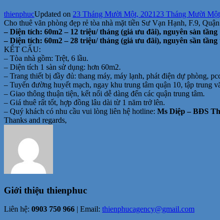
thienphuc
Updated on
23 Tháng Mười Một, 2021
23 Tháng Mười Một
Cho thuê văn phòng đẹp rẻ tòa nhà mặt tiền Sư Vạn Hạnh, F.9, Quận
– Diện tích: 60m2 – 12 triệu/ tháng (giá ưu đãi), nguyên sàn tầng
– Diện tích: 60m2 – 28 triệu/ tháng (giá ưu đãi), nguyên sần tầng t
KẾT CẤU:
– Tòa nhà gồm: Trệt, 6 lầu.
– Diện tích 1 sàn sử dụng: hơn 60m2.
– Trang thiết bị đầy đủ: thang máy, máy lạnh, phát điện dự phòng, pc
– Tuyến đường huyết mạch, ngay khu trung tâm quận 10, tập trung 
– Giao thông thuận tiện, kết nối dễ dàng đến các quận trung tâm.
– Giá thuê rất tốt, hợp đồng lâu dài từ 1 năm trở lên.
– Quý khách có nhu cầu vui lòng liên hệ hotline:
Ms Diệp – BĐS Thi
Thanks and regards,
Giới thiệu
thienphuc
Liên hệ:
0903 750 966
| Email:
thienphucagency@gmail.com