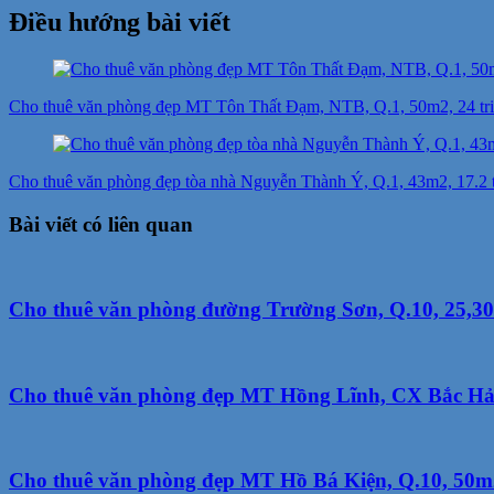
Điều hướng bài viết
Cho thuê văn phòng đẹp MT Tôn Thất Đạm, NTB, Q.1, 50m2, 24 tri
Cho thuê văn phòng đẹp tòa nhà Nguyễn Thành Ý, Q.1, 43m2, 17.2 tr
Bài viết có liên quan
Cho thuê văn phòng đường Trường Sơn, Q.10, 25,30m2
Cho thuê văn phòng đẹp MT Hồng Lĩnh, CX Bắc Hải, 
Cho thuê văn phòng đẹp MT Hồ Bá Kiện, Q.10, 50m2,