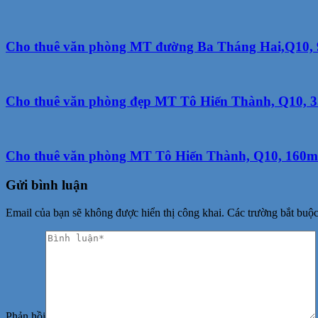
Cho thuê văn phòng MT đường Ba Tháng Hai,Q10, 90m
Cho thuê văn phòng đẹp MT Tô Hiến Thành, Q10, 35
Cho thuê văn phòng MT Tô Hiến Thành, Q10, 160m2,
Gửi bình luận
Email của bạn sẽ không được hiển thị công khai.
Các trường bắt buộ
Phản hồi