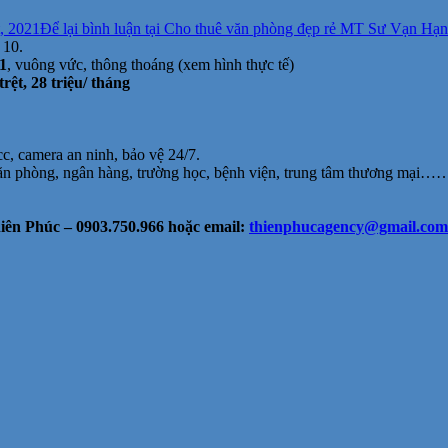
, 2021
Để lại bình luận
tại Cho thuê văn phòng đẹp rẻ MT Sư Vạn Hạnh,
 10.
 1
, vuông vức, thông thoáng (xem hình thực tế)
rệt, 28 triệu/ tháng
cc, camera an ninh, bảo vệ 24/7.
văn phòng, ngân hàng, trường học, bệnh viện, trung tâm thương mại…
ên Phúc – 0903.750.966 hoặc email:
thienphucagency@gmail.com