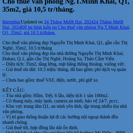
Cho thuê văn phòng Ng.T.Minh Khai, Q1,
35m2, giá 10,5 tr/tháng.
thienphuc
Updated on
24 Tháng Mười Hai, 2024
24 Tháng Mười
Hai, 2024
Để lại bình luận
tại Cho thuê văn phòng Ng.T.Minh Khai,
Q1, 35m2, giá 10,5 tr/tháng.
Cho thuê văn phòng đẹp Nguyễn Thị Minh Khai, Q1, gần cầu Thị
Nghè, 35m2, 10.5 tr/tháng
Cho thuê văn phòng đẹp tòa nhà đường Nguyễn Thị Minh Khai,
Đakao, Q.1, gần cầu Thị Nghè, Hoàng Sa, Thảo Cầm Viên.
– Diện tích: 35m2, tầng lửng, mặt bằng thông thoáng, vuông vức.
– Giá thuê ưu đãi: 10.5 triệu/ tháng, đã bao gồm: phí dịch vụ quản
lý.
– Chưa bao gồm: thuế VAT, điện, nước, phí giữ xe.
KẾT CẤU:
– Tòa nhà gồm: Hầm, Trệt, 6 lầu, diện tích 1 sàn 100m2.
– Có thang máy, máy lạnh, camera an ninh, bảo vệ 24/7, pccc.
– Khu vực trung tâm Q1, an ninh yên tĩnh, tập trung nhiều tòa nhà
văn phòng.
– Vị trí giao thông thuận lợi đi các hướng nội ngoại thành đều
nhanh chóng.
– Giá thuê tốt, hợp đồng lâu dài ổn định.
– Quý khách có nhu cầu vui lòng liên hệ hotline: Ms Diệp – BĐS