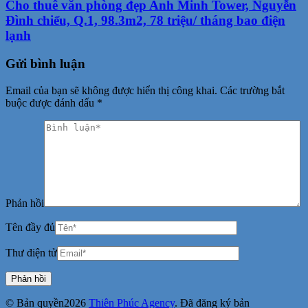
Cho thuê văn phòng đẹp Anh Minh Tower, Nguyễn
Đình chiểu, Q.1, 98.3m2, 78 triệu/ tháng bao điện
lạnh
Gửi bình luận
Email của bạn sẽ không được hiển thị công khai.
Các trường bắt
buộc được đánh dấu
*
Phản hồi
Tên đầy đủ
Thư điện tử
© Bản quyền2026
Thiên Phúc Agency
. Đã đăng ký bản