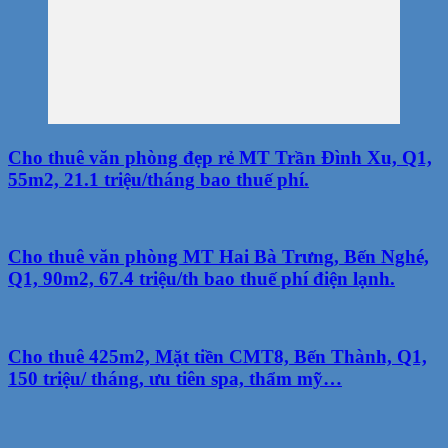
Cho thuê văn phòng đẹp rẻ MT Trần Đình Xu, Q1,
55m2, 21.1 triệu/tháng bao thuế phí.
Cho thuê văn phòng MT Hai Bà Trưng, Bến Nghé,
Q1, 90m2, 67.4 triệu/th bao thuế phí điện lạnh.
Cho thuê 425m2, Mặt tiền CMT8, Bến Thành, Q1,
150 triệu/ tháng, ưu tiên spa, thẩm mỹ…