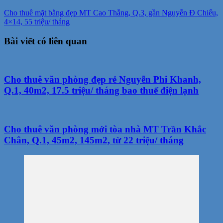
Cho thuê mặt bằng đẹp MT Cao Thắng, Q.3, gần Nguyễn Đ Chiểu,
4×14, 55 triệu/ tháng
Bài viết có liên quan
Cho thuê văn phòng đẹp rẻ Nguyễn Phi Khanh,
Q.1, 40m2, 17.5 triệu/ tháng bao thuế điện lạnh
Cho thuê văn phòng mới tòa nhà MT Trần Khắc
Chân, Q.1, 45m2, 145m2, từ 22 triệu/ tháng