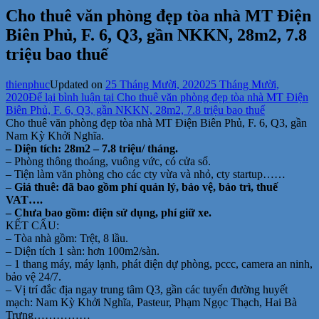
Cho thuê văn phòng đẹp tòa nhà MT Điện
Biên Phủ, F. 6, Q3, gần NKKN, 28m2, 7.8
triệu bao thuế
thienphuc
Updated on
25 Tháng Mười, 2020
25 Tháng Mười,
2020
Để lại bình luận
tại Cho thuê văn phòng đẹp tòa nhà MT Điện
Biên Phủ, F. 6, Q3, gần NKKN, 28m2, 7.8 triệu bao thuế
Cho thuê văn phòng đẹp tòa nhà MT Điện Biên Phủ, F. 6, Q3, gần
Nam Kỳ Khởi Nghĩa.
– Diện tích: 28m2 – 7.8 triệu/ tháng.
– Phòng thông thoáng, vuông vức, có cửa sổ.
– Tiện làm văn phòng cho các cty vừa và nhỏ, cty startup……
–
Giá thuê: đã bao gồm phí quản lý, bảo vệ, bảo trì, thuế
VAT….
– Chưa bao gồm: điện sử dụng, phí giữ xe.
KẾT CẤU:
– Tòa nhà gồm: Trệt, 8 lầu.
– Diện tích 1 sàn: hơn 100m2/sàn.
– 1 thang máy, máy lạnh, phát điện dự phòng, pccc, camera an ninh,
bảo vệ 24/7.
– Vị trí đắc địa ngay trung tâm Q3, gần các tuyến đường huyết
mạch: Nam Kỳ Khởi Nghĩa, Pasteur, Phạm Ngọc Thạch, Hai Bà
Trưng……………