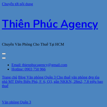
Chuyển tới nội dung
Thiên Phúc Agency
Chuyên Văn Phòng Cho Thuê Tại HCM
Email: thienphucagency@gmail.com
Hotline: 0903 750 966
Trang chủ
Blog
Văn phòng Quận 3
Cho thuê văn phòng đẹp tòa
nhà MT Điện Biên Phủ, F. 6, Q3, gần NKKN, 28m2, 7.8 triệu bao
thuế
Văn phòng Quận 3