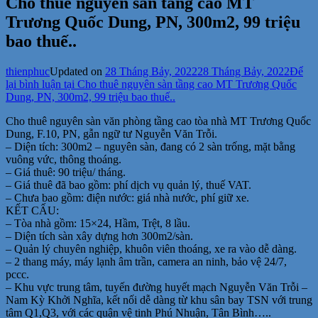
Cho thuê nguyên sàn tầng cao MT
Trương Quốc Dung, PN, 300m2, 99 triệu
bao thuế..
thienphuc
Updated on
28 Tháng Bảy, 2022
28 Tháng Bảy, 2022
Để
lại bình luận
tại Cho thuê nguyên sàn tầng cao MT Trương Quốc
Dung, PN, 300m2, 99 triệu bao thuế..
Cho thuê nguyên sàn văn phòng tầng cao tòa nhà MT Trương Quốc
Dung, F.10, PN, gẫn ngữ tư Nguyễn Văn Trỗi.
– Diện tích: 300m2 – nguyên sàn, đang có 2 sàn trống, mặt bằng
vuông vức, thông thoáng.
– Giá thuê: 90 triệu/ tháng.
– Giá thuê đã bao gồm: phí dịch vụ quản lý, thuế VAT.
– Chưa bao gồm: điện nước: giá nhà nước, phí giữ xe.
KẾT CẤU:
– Tòa nhà gồm: 15×24, Hầm, Trệt, 8 lầu.
– Diện tích sàn xây dựng hơn 300m2/sàn.
– Quản lý chuyên nghiệp, khuôn viên thoáng, xe ra vào dễ dàng.
– 2 thang máy, máy lạnh âm trần, camera an ninh, bảo vệ 24/7,
pccc.
– Khu vực trung tâm, tuyến đường huyết mạch Nguyễn Văn Trỗi –
Nam Kỳ Khởi Nghĩa, kết nối dễ dàng từ khu sân bay TSN với trung
tâm Q1,Q3, với các quận vệ tinh Phú Nhuận, Tân Bình…..