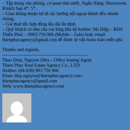
– Tập trung văn phòng, cơ quan nhà nước, Ngân Hàng, Showroom,
Khách Sạn 4*, 5*..
– Giao thông thuận lợi đi các hướng nội ngoại thành đều nhanh
chóng.
– Giá thuê tốt, hợp đồng lâu dài ổn định
– Quý khách có nhu cầu vui lòng liên hệ hotline: Ms Diệp – BĐS
Thiên Phúc – 0903.750.966 (Mobile – Zalo) hoặc email:
thienphucagency@gmail.com để được tư vấn hoàn toàn miễn phí.
Thanks and regards,
——————————————————-
Thao Diep, Nguyen (Ms) – Office leasing Agent
Thien Phuc Real Estate Agency Co., LTD
Hotline: (84-028) 903 750 966
Emai: diep.nguyen@thienphucagency.com /
thienphucagency@gmail.com
Web: www.thienphucagency.com