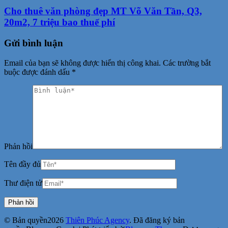
Cho thuê văn phòng đẹp MT Võ Văn Tần, Q3,
20m2, 7 triệu bao thuế phí
Gửi bình luận
Email của bạn sẽ không được hiển thị công khai.
Các trường bắt
buộc được đánh dấu
*
Phản hồi
Tên đầy đủ
Thư điện tử
© Bản quyền2026
Thiên Phúc Agency
. Đã đăng ký bản