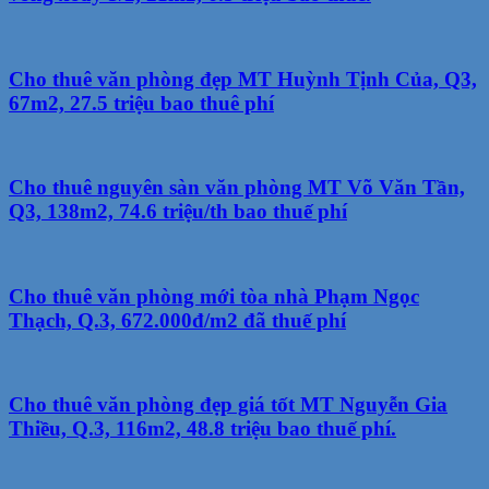
Cho thuê văn phòng đẹp MT Huỳnh Tịnh Của, Q3,
67m2, 27.5 triệu bao thuê phí
Cho thuê nguyên sàn văn phòng MT Võ Văn Tần,
Q3, 138m2, 74.6 triệu/th bao thuế phí
Cho thuê văn phòng mới tòa nhà Phạm Ngọc
Thạch, Q.3, 672.000đ/m2 đã thuế phí
Cho thuê văn phòng đẹp giá tốt MT Nguyễn Gia
Thiều, Q.3, 116m2, 48.8 triệu bao thuế phí.