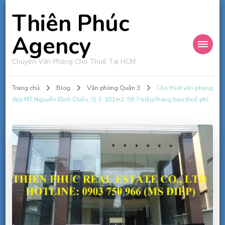
Thiên Phúc
Agency
Chuyên Văn Phòng Cho Thuê Tại HCM
Trang chủ
Blog
Văn phòng Quận 3
Cho thuê văn phòng
đẹp MT Nguyễn Đình Chiểu, Q.3, 101m2, 59.7 triệu/tháng bao thuế phí