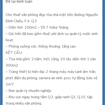
tại
Để lại bình luận
Cho
thuê
Cho thuê văn phòng đẹp tòa nhà mặt tiền đường Nguyễn
văn
Đình Chiểu, F.4, Q.3
phòng
– Diện tích: 100m2 – 59.7 triệu/ tháng.
đẹp
– Giá trên đã bao gồm thuế, phí dịch vụ quản lý, nước sinh
MT
hoạt.
Nguyễn
– Phòng vuông vức, thông thoáng, tầng cao.
Đình
KẾT CẤU:
Chiểu,
– Tòa nhà gồm: 2 hầm, trệt, lửng, 10 lầu, diện tích 1 sàn
Q.3,
300m2
101m2,
– Trang thiết bị hiện đại: 2 thang máy, máy lạnh âm trần,
59.7
phát điện dự phòng, camera an ninh, pccc tự động, bảo vệ
triệu/tháng
24/7.
bao
– Ban quản lý chuyên nghiệp.
thuế
– Khu vực ngay trung tâm Q.3, giáp ranh Q1, Q.10, tập
phí
trung nhiều văn phòng.