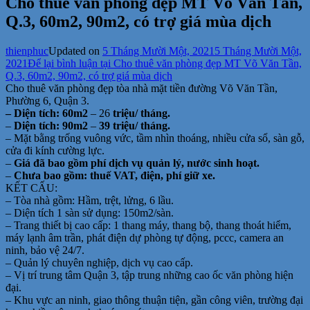
Cho thuê văn phòng đẹp MT Võ Văn Tần,
Q.3, 60m2, 90m2, có trợ giá mùa dịch
thienphuc
Updated on
5 Tháng Mười Một, 2021
5 Tháng Mười Một,
2021
Để lại bình luận
tại Cho thuê văn phòng đẹp MT Võ Văn Tần,
Q.3, 60m2, 90m2, có trợ giá mùa dịch
Cho thuê văn phòng đẹp tòa nhà mặt tiền đường Võ Văn Tần,
Phường 6, Quận 3.
– Diện tích: 60m2
– 26
triệu/ tháng.
–
Diện tích: 90m2
–
39 triệu/ tháng.
– Mặt bằng trống vuông vức, tầm nhìn thoáng, nhiều cửa sổ, sàn gỗ,
cửa đi kính cường lực.
–
Giá đã bao gồm phí dịch vụ quản lý, nước sinh hoạt.
–
Chưa bao gồm: thuế VAT, điện, phí giữ xe.
KẾT CẤU:
– Tòa nhà gồm: Hầm, trệt, lửng, 6 lầu.
– Diện tích 1 sàn sử dụng: 150m2/sàn.
– Trang thiết bị cao cấp: 1 thang máy, thang bộ, thang thoát hiểm,
máy lạnh âm trần, phát điện dự phòng tự động, pccc, camera an
ninh, bảo vệ 24/7.
– Quản lý chuyên nghiệp, dịch vụ cao cấp.
– Vị trí trung tâm Quận 3, tập trung những cao ốc văn phòng hiện
đại.
– Khu vực an ninh, giao thông thuận tiện, gần công viên, trường đại