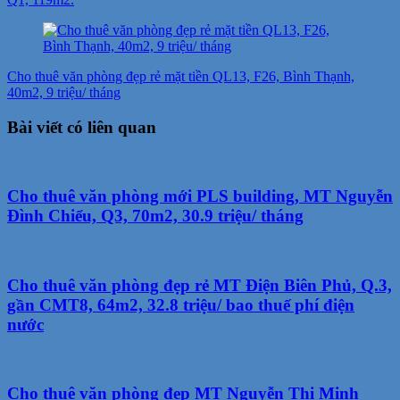
Cho thuê văn phòng đẹp rẻ mặt tiền QL13, F26, Bình Thạnh,
40m2, 9 triệu/ tháng
Bài viết có liên quan
Cho thuê văn phòng mới PLS building, MT Nguyễn
Đình Chiểu, Q3, 70m2, 30.9 triệu/ tháng
Cho thuê văn phòng đẹp rẻ MT Điện Biên Phủ, Q.3,
gần CMT8, 64m2, 32.8 triệu/ bao thuế phí điện
nước
Cho thuê văn phòng đẹp MT Nguyễn Thị Minh