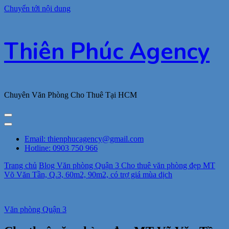
Chuyển tới nội dung
Thiên Phúc Agency
Chuyên Văn Phòng Cho Thuê Tại HCM
Email: thienphucagency@gmail.com
Hotline: 0903 750 966
Trang chủ
Blog
Văn phòng Quận 3
Cho thuê văn phòng đẹp MT
Võ Văn Tần, Q.3, 60m2, 90m2, có trợ giá mùa dịch
Văn phòng Quận 3