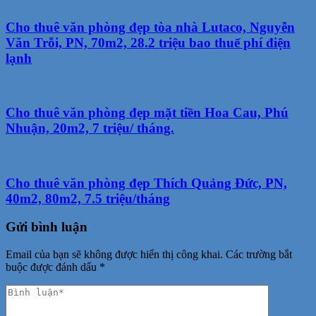
Cho thuê văn phòng đẹp tòa nhà Lutaco, Nguyễn
Văn Trỗi, PN, 70m2, 28.2 triệu bao thuế phí điện
lạnh
Cho thuê văn phòng đẹp mặt tiền Hoa Cau, Phú
Nhuận, 20m2, 7 triệu/ tháng.
Cho thuê văn phòng đẹp Thích Quảng Đức, PN,
40m2, 80m2, 7.5 triệu/tháng
Gửi bình luận
Email của bạn sẽ không được hiển thị công khai.
Các trường bắt
buộc được đánh dấu
*
Phản
hồi