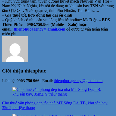
– Khu vực trung tâm, tuyến đường huyết mạch Nguyễn Văn Trỗi –
Nam Kỳ Khởi Nghĩa, kết nối dễ dàng từ khu sân bay TSN với trung
tâm Q1,Q3, với các quận vệ tinh Phú Nhuận, Tân Bình…..
– Giá thuê tốt, hợp đồng lâu dài ổn định
– Quý khách có nhu cầu vui lòng liên hệ hotline:
Ms Diệp – BĐS
Thiên Phúc – 0903.750.966 (Mobile – Zalo) hoặc
email:
thienphucagency@gmail.
com
để được tư vấn hoàn toàn
miễn phí.
Giới thiệu
thienphuc
Liên hệ:
0903 750 966
| Email:
thienphucagency@gmail.com
Điều
hướng
Cho thuê văn phòng đẹp tòa nhà MT Sông Đà, TB, khu sân bay,
bài
35m2, 9 triệu/ tháng
viết