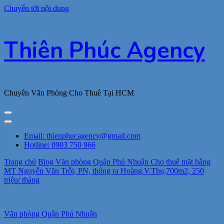
Chuyển tới nội dung
Thiên Phúc Agency
Chuyên Văn Phòng Cho Thuê Tại HCM
Email: thienphucagency@gmail.com
Hotline: 0903 750 966
Trang chủ
Blog
Văn phòng Quận Phú Nhuận
Cho thuê mặt bằng
MT Nguyễn Văn Trỗi, PN, thông ra Hoàng.V.Thụ,700m2, 250
triệu/ tháng
Văn phòng Quận Phú Nhuận