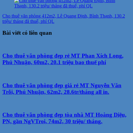
Cho thuê văn phòng 412m2, Lê Quang Định, Bình Thạnh, 130.2
triệu/ tháng đã thuế, phí QL
Bài viết có liên quan
Cho thuê văn phòng đẹp rẻ MT Phan Xích Long,
Phú Nhuận, 60m2, 20.1 triệu bao thuế phí
Cho thuê văn phòng đẹp giá rẻ MT Nguyễn Văn
Trỗi, Phú Nhuận, 62m2, 28.6tr/tháng all in.
Cho thuê văn phòng đẹp tòa nhà MT Hoàng Diệu,
PN, gần NgVTroi, 74m2, 30 triệu/ tháng.