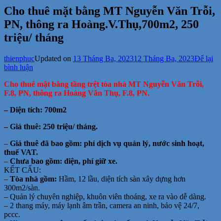
Cho thuê mặt bằng MT Nguyễn Văn Trỗi,
PN, thông ra Hoàng.V.Thụ,700m2, 250
triệu/ tháng
thienphuc
Updated on
13 Tháng Ba, 2023
12 Tháng Ba, 2023
Để lại
tại
bình luận
Cho
Cho thuê mặt bằng tầng trệt tòa nhà MT Nguyễn Văn Trỗi,
thuê
F.8, PN, thông ra Hoàng Văn Thụ, F.8, PN.
mặt
bằng
– Diện tích: 700m2
MT
Nguyễn
– Giá thuê: 250 triệu/ tháng.
Văn
Trỗi,
–
Giá thuê
đã bao gồm: phí dịch vụ quản lý, nước sinh hoạt,
PN,
thuế VAT.
thông
–
Chưa bao gồm: điện, phí giữ xe.
ra
KẾT CẤU:
Hoàng.V.Thụ,700m2,
–
Tòa nhà gồm:
Hầm, 12 lầu, diện tích sàn xây dựng hơn
250
300m2/sàn.
triệu/
– Quản lý chuyên nghiệp, khuôn viên thoáng, xe ra vào dễ dàng.
tháng
– 2 thang máy, máy lạnh âm trần, camera an ninh, bảo vệ 24/7,
pccc.