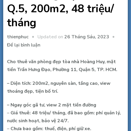
Q.5, 200m2, 48 triệu/
tháng
Updated on
26 Tháng Sáu, 2023
thienphuc
tại
Để lại bình luận
Cho
thuê
Cho thuê văn phòng đẹp tòa nhà Hoàng Huy, mặt
văn
tiền Trần Hưng Đạo, Phường 11, Quận 5, TP. HCM.
phòng
– Diện tích: 200m2, nguyên sàn, tầng cao, view
đẹp
thoáng đẹp, tiện bố trí.
tòa
nhà
– Ngay góc gã tư, view 2 mặt tiền đường
Mặt
–
Giá thuê: 48 triệu/ tháng,
đã bao gồm: phí quản lý,
tiền
nước sinh hoạt, bảo vệ 24/7.
Trần
–
Chưa bao gồm: thuế, điện, phí giữ xe.