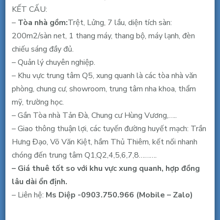
Hưng
KẾT CẤU:
Đạo,
–
Tòa nhà gồm:
Trệt, Lửng, 7 lầu, diện tích sàn:
F11,
200m2/sàn net, 1 thang máy, thang bộ, máy lạnh, đèn
Q.5,
chiếu sáng đầy đủ.
200m2,
– Quản lý chuyên nghiệp.
48
– Khu vực trung tâm Q5, xung quanh là các tòa nhà văn
triệu/
phòng, chung cư, showroom, trung tâm nha khoa, thẩm
tháng
mỹ, trường học.
– Gần Tòa nhà Tản Đà, Chung cư Hùng Vương,…..
– Giao thông thuận lợi, các tuyến đường huyết mạch: Trần
Hưng Đạo, Võ Văn Kiệt, hầm Thủ Thiêm, kết nối nhanh
chóng đến trung tâm Q1,Q2,4,5,6,7,8……….
– Giá thuê tốt so với khu vực xung quanh, hợp đồng
lâu dài ổn định.
– Liên hệ:
Ms Diệp -0903.750.966 (Mobile – Zalo)