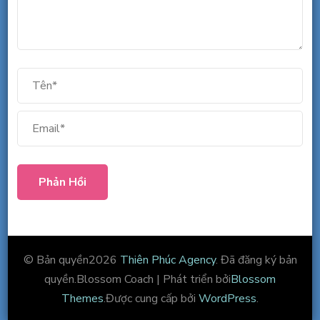
© Bản quyền2026
Thiên Phúc Agency
. Đã đăng ký bản
quyền.
Blossom Coach | Phát triển bởi
Blossom
Themes
.Được cung cấp bởi
WordPress
.