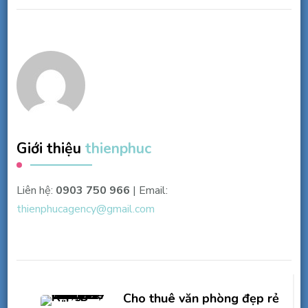
Giới thiệu
thienphuc
Liên hệ:
0903 750 966
| Email:
thienphucagency@gmail.com
Điều
hướng
Cho thuê văn phòng đẹp rẻ