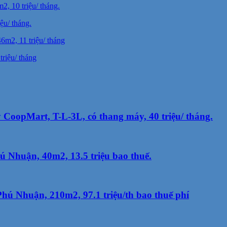
ệu/ tháng.
riệu/ tháng
oopMart, T-L-3L, có thang máy, 40 triệu/ tháng.
 Nhuận, 40m2, 13.5 triệu bao thuế.
hú Nhuận, 210m2, 97.1 triệu/th bao thuế phí