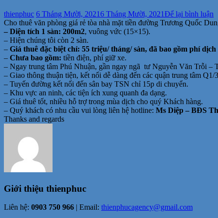
tạ
thienphuc
6 Tháng Mười, 2021
6 Tháng Mười, 2021
Để lại bình luận
C
Cho thuê văn phòng giá rẻ tòa nhà mặt tiền đường Trương Quốc Dun
t
– Diện tích 1 sàn: 200m2
, vuông vức (15×15).
v
– Hiện chúng tôi còn 2 sàn.
p
–
Giá thuê đặc biệt chỉ: 55 triệu/ tháng/ sàn, đã bao gồm phí dị
g
–
Chưa bao gồm:
tiền điện, phí giữ xe.
r
– Ngay trung tâm Phú Nhuận, gần ngay ngã tư Nguyễn Văn Trỗi –
– Giao thông thuận tiện, kết nối dễ dàng đến các quận trung tâm Q1/
T
– Tuyến đường kết nối đến sân bay TSN chỉ 15p di chuyển.
Q
– Khu vực an ninh, các tiện ích xung quanh đa dạng.
D
– Giá thuê tốt, nhiều hỗ trợ trong mùa dịch cho quý Khách hàng.
P
– Quý khách có nhu cầu vui lòng liên hệ hotline:
Ms Diệp – BĐS Thi
2
Thanks and regards
5
t
b
V
Giới thiệu
thienphuc
Liên hệ:
0903 750 966
| Email:
thienphucagency@gmail.com