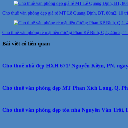
Điều
hướng
Cho thuê văn phòng đẹp giá rẻ MT Lê Quang Định, BT, 80m2, 10 tri
bài
viết
Cho thuê văn phòng rẻ mặt tiền đường Phan Kế Bính, Q.1, 46m2, 11 t
Bài viết có liên quan
Cho thuê nhà đẹp HXH 671/ Nguyễn Kiệm, PN, ngay C
Cho thuê văn phòng đẹp MT Phan Xích Long, Q. Phú
Cho thuê văn phòng đẹp tòa nhà Nguyễn Văn Trỗi, P