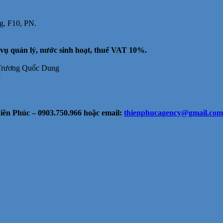
i
ho
g, F10, PN.
huê
ăn
hòng
ch vụ quản lý, nước sinh hoạt, thuế VAT 10%.
iá
ẻ
 Trương Quốc Dung
MT
3
rương
uốc
ung,
N,
ên Phúc – 0903.750.966 hoặc email:
thienphucagency@gmail.com
00m2,
5
riệu
ao
AT