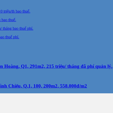
 bao thuế.
ao thuế phí.
 Hoàng, Q1, 291m2, 215 triệu/ tháng đã phí quản lý.
nh Chiểu, Q.1, 100, 200m2, 558.000đ/m2