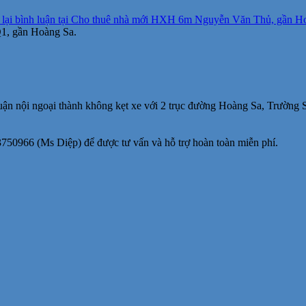
lại bình luận
tại Cho thuê nhà mới HXH 6m Nguyễn Văn Thủ, gần Hoàn
1, gần Hoàng Sa.
 quận nội ngoại thành không kẹt xe với 2 trục đường Hoàng Sa, Trường 
3750966 (Ms Diệp) để được tư vấn và hỗ trợ hoàn toàn miễn phí.