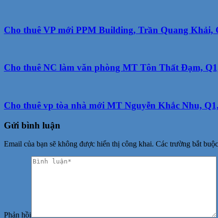
Cho thuê VP mới PPM Building, Trần Quang Khải, Q
Cho thuê NC làm văn phòng MT Tôn Thất Đạm, Q1, 2
Cho thuê vp tòa nhà mới MT Nguyễn Khắc Nhu, Q1
Gửi bình luận
Email của bạn sẽ không được hiển thị công khai.
Các trường bắt buộ
Phản hồi