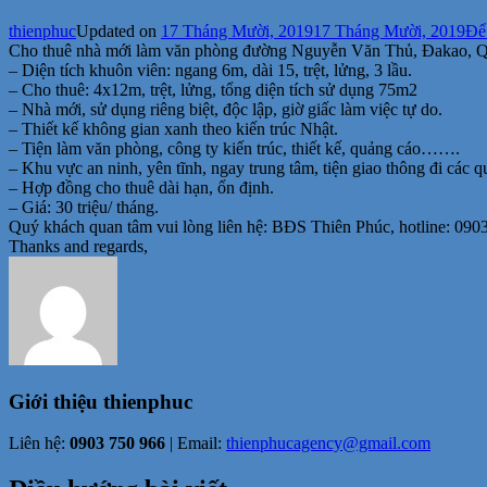
thienphuc
Updated on
17 Tháng Mười, 2019
17 Tháng Mười, 2019
Để 
Cho thuê nhà mới làm văn phòng đường Nguyễn Văn Thủ, Đakao, Q
– Diện tích khuôn viên: ngang 6m, dài 15, trệt, lửng, 3 lầu.
– Cho thuê: 4x12m, trệt, lửng, tổng diện tích sử dụng 75m2
– Nhà mới, sử dụng riêng biệt, độc lập, giờ giấc làm việc tự do.
– Thiết kế không gian xanh theo kiến trúc Nhật.
– Tiện làm văn phòng, công ty kiến trúc, thiết kế, quảng cáo…….
– Khu vực an ninh, yên tĩnh, ngay trung tâm, tiện giao thông đi các
– Hợp đồng cho thuê dài hạn, ổn định.
– Giá: 30 triệu/ tháng.
Quý khách quan tâm vui lòng liên hệ: BĐS Thiên Phúc, hotline: 090
Thanks and regards,
Giới thiệu
thienphuc
Liên hệ:
0903 750 966
| Email:
thienphucagency@gmail.com