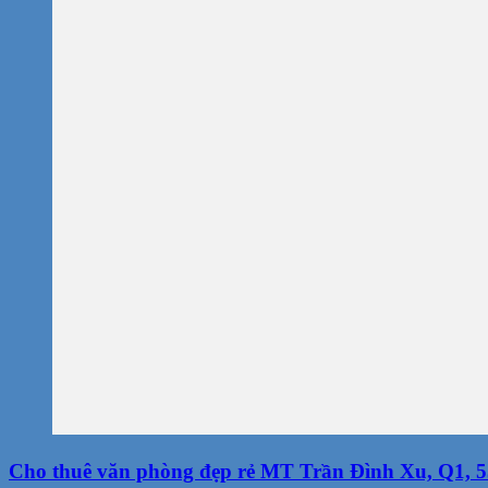
Cho thuê văn phòng đẹp rẻ MT Trần Đình Xu, Q1, 55m