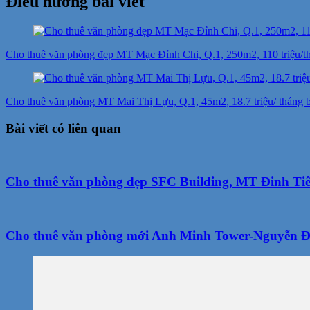
Điều hướng bài viết
Cho thuê văn phòng đẹp MT Mạc Đỉnh Chi, Q.1, 250m2, 110 triệu/th
Cho thuê văn phòng MT Mai Thị Lựu, Q.1, 45m2, 18.7 triệu/ tháng b
Bài viết có liên quan
Cho thuê văn phòng đẹp SFC Building, MT Đinh Tiên
Cho thuê văn phòng mới Anh Minh Tower-Nguyễn Đì