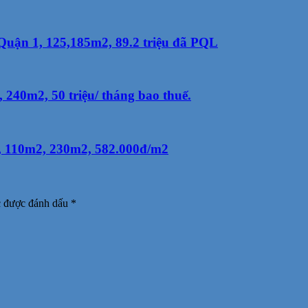
uận 1, 125,185m2, 89.2 triệu đã PQL
40m2, 50 triệu/ tháng bao thuế.
, 110m2, 230m2, 582.000đ/m2
c được đánh dấu
*