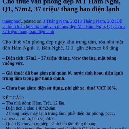
Cho thuê văn phòng đẹp MT Hàm Nghi,
Q1, 57m2, 37 triệu/ tháng bao điện lạnh
thienphuc
Updated on
3 Tháng Năm, 2021
3 Tháng Năm, 2021
Để
lại bình luận
tại Cho thuê văn phòng đẹp MT Hàm Nghi, Q1, 57m2,
37 triệu/ tháng bao điện lạnh
Cho thuê văn phòng đẹp ngay khu trung tâm, tòa nhà mặt
tiền Hàm Nghi, F. Bến Nghé, Q.1, gần Bitexco 68 tầng.
– Diện tích: 57m2 – 37 triệu/ tháng, view thoáng, mặt bằng
vuông vức.
–
Giá thuê: đã bao gồm phí quản lý, nước sinh hoạt, điện lạnh
trung tâm trong giờ hành chính.
– Chưa bao gồm: điện sử dụng, phí giữ xe, thuế VAT 10%.
KẾT CẤU:
– Tòa nhà gồm: Hầm, Trệt, 12 lầu.
– Diện tích 1 sàn: 140m2/sàn.
– 2 thang máy, máy lạnh trung tâm, phát điện dự phòng, pccc,
camera an ninh, bảo vệ 24/7.
– Quản lý chuyên nghiệp, sảnh tiếp tân rộng thoáng.
– Ngay khu trung tâm thương mại tài chính Q1, tập trung các cao ốc