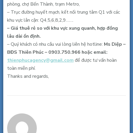
triệu
phòng, chợ Bến Thành, trạm Metro,
bao
– Trục đường huyết mạch, kết nối trung tâm Q1 với các
thuế-
khu vực lân cận: Q4,5,6,8,2,9…….
điện
– Giá thuê rẻ so với khu vực xung quanh, hợp đồng
lạnh
lâu dài ổn định.
– Quý khách có nhu cầu vui lòng liên hệ hotline:
Ms Diệp –
BĐS Thiên Phúc – 0903.750.966 hoặc email:
thienphucagency@gmail.com
để được tư vấn hoàn
toàn miễn phí.
Thanks and regards,