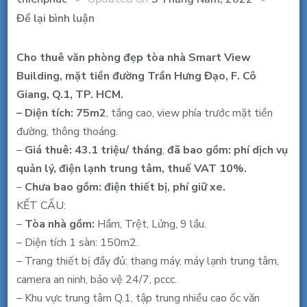
tại
Để lại bình luận
Cho
thuê
Cho thuê văn phòng đẹp tòa nhà Smart View
văn
Building, mặt tiền đường Trần Hưng Đạo, F. Cô
phòng
Giang, Q.1, TP. HCM.
đẹp
– Diện tích: 75m2
, tầng cao, view phía trước mặt tiền
tòa
đường, thông thoáng.
nhà
–
Giá thuê: 43.1 triệu/ tháng
,
đã bao gồm: phí dịch vụ
Smart
quản lý, điện lạnh trung tâm, thuế VAT 10%.
View,
–
Chưa bao gồm: điện thiết bị, phí giữ xe.
Trần
KẾT CẤU:
Hưng
–
Tòa nhà gồm:
Hầm, Trệt, Lửng, 9 lầu.
Đạo,
– Diện tích 1 sàn: 150m2.
Q1,
– Trang thiết bị đầy đủ: thang máy, máy lạnh trung tâm,
75m2,
camera an ninh, bảo vệ 24/7, pccc.
43.1
– Khu vực trung tâm Q.1, tập trung nhiều cao ốc văn