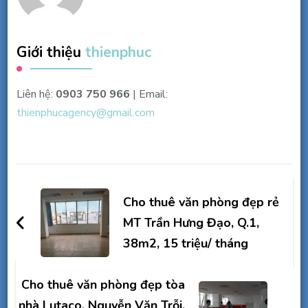
Giới thiệu
thienphuc
Liên hệ:
0903 750 966
| Email:
thienphucagency@gmail.com
Điều
hướng
Cho thuê văn phòng đẹp rẻ
bài
MT Trần Hưng Đạo, Q.1,
38m2, 15 triệu/ tháng
viết
Cho thuê văn phòng đẹp tòa
nhà Lutaco, Nguyễn Văn Trỗi,