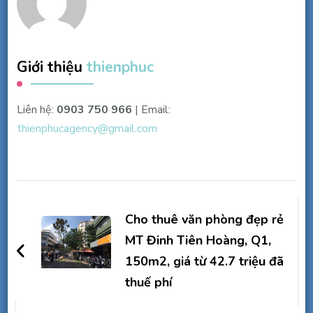
Giới thiệu
thienphuc
Liên hệ:
0903 750 966
| Email:
thienphucagency@gmail.com
Điều
hướng
Cho thuê văn phòng đẹp rẻ
bài
MT Đinh Tiên Hoàng, Q1,
150m2, giá từ 42.7 triệu đã
viết
thuế phí