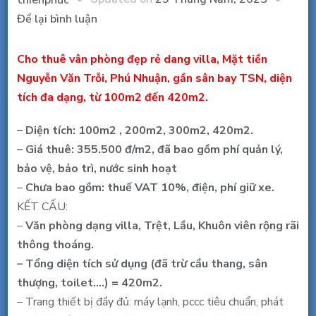
tại
Để lại bình luận
Cho
thuê
Cho thuê vân phòng đẹp rẻ dang villa, Mặt tiền
văn
Nguyễn Văn Trỗi, Phú Nhuận, gần sân bay TSN, diện
phòng
tích đa dạng, từ 100m2 đến 420m2.
đẹp
– Diện tích: 100m2 , 200m2, 300m2, 420m2.
rẻ
– Giá thuê: 355.500 đ/m2, đã bao gồm phí quản lý,
MT
bảo vệ, bảo trì, nước sinh hoạt
Nguyễn
–
Chưa bao gồm: thuế VAT 10%, điện, phí giữ xe.
Văn
KẾT CẤU:
Trỗi,
–
Văn phòng dạng villa, Trệt, Lầu, Khuôn viên rộng rãi
PN,
thông thoáng.
100,200,420m2,
– Tổng diện tích sử dụng (đã trừ cầu thang, sân
từ
thượng, toilet….) = 420m2.
35.6
– Trang thiết bị đầy đủ: máy lạnh, pccc tiêu chuẩn, phát
triệu/