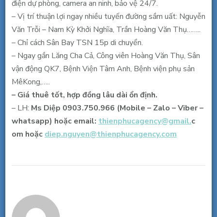
điện dự phòng, camera an ninh, bảo vệ 24/7.
tháng.
– Vị trí thuận lợi ngay nhiều tuyến đường sầm uất: Nguyễn
Văn Trỗi – Nam Kỳ Khởi Nghĩa, Trần Hoàng Văn Thụ……..
– Chỉ cách Sân Bay TSN 15p di chuyển.
– Ngay gần Lăng Cha Cả, Công viên Hoàng Văn Thụ, Sân
vận động QK7, Bệnh Viện Tâm Anh, Bệnh viện phụ sản
MêKong,…..
– Giá thuê tốt, hợp đồng lâu dài ổn định.
– LH:
Ms Diệp 0903.750.966 (Mobile – Zalo – Viber –
whatsapp) hoặc email:
thienphucagency@gmail.
c
om hoặc
diep.nguyen@
thienphucagency.com