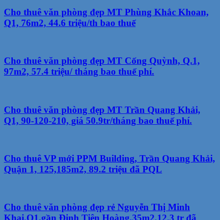
Cho thuê văn phòng đẹp MT Phùng Khắc Khoan,
Q1, 76m2, 44.6 triệu/th bao thuế
Cho thuê văn phòng đẹp MT Cống Quỳnh, Q.1,
97m2, 57.4 triệu/ tháng bao thuế phí.
Cho thuê văn phòng đẹp MT Trần Quang Khải,
Q1, 90-120-210, giá 50.9tr/tháng bao thuế phí.
Cho thuê VP mới PPM Building, Trần Quang Khải,
Quận 1, 125,185m2, 89.2 triệu đã PQL
Cho thuê văn phòng đẹp rẻ Nguyễn Thị Minh
Khai,Q1,gần Đinh Tiên Hoàng,35m2,12.3 tr đã