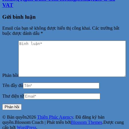
VAT
Gửi bình luận
Email của bạn sẽ không được hiển thị công khai.
Các trường bắt
buộc được đánh dấu
*
Phản hồi
Tên đầy đủ
Thư điện tử
© Bản quyền2026
Thiên Phúc Agency
. Đã đăng ký bản
quyền.
Blossom Coach | Phát triển bởi
Blossom Themes
.Được cung
cấp bởi
WordPress
.