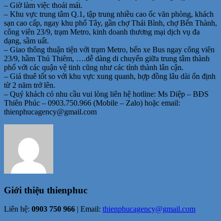
– Giờ làm việc thoải mái.
– Khu vực trung tâm Q.1, tập trung nhiều cao ốc văn phòng, khách
sạn cao cấp, ngay khu phố Tây, gần chợ Thái Bình, chợ Bến Thành,
công viên 23/9, trạm Metro, kinh doanh thương mại dịch vụ đa
dạng, sầm uất.
– Giao thông thuận tiện với trạm Metro, bến xe Bus ngay công viên
23/9, hầm Thủ Thiêm, ….dễ dàng di chuyển giữa trung tâm thành
phố với các quận vệ tinh cũng như các tỉnh thành lân cận.
– Giá thuê tốt so với khu vực xung quanh, hợp đồng lâu dài ổn định
từ 2 năm trở lên.
– Quý khách có nhu cầu vui lòng liên hệ hotline: Ms Diệp – BĐS
Thiên Phúc – 0903.750.966 (Mobile – Zalo) hoặc email:
thienphucagency@gmail.com
Giới thiệu
thienphuc
Liên hệ:
0903 750 966
| Email:
thienphucagency@gmail.com