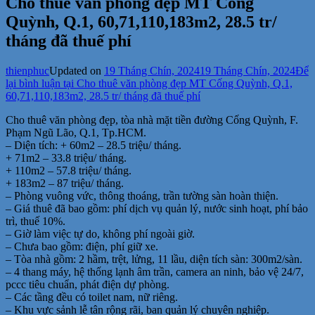
Cho thuê văn phòng đẹp MT Cống
Quỳnh, Q.1, 60,71,110,183m2, 28.5 tr/
tháng đã thuế phí
thienphuc
Updated on
19 Tháng Chín, 2024
19 Tháng Chín, 2024
Để
lại bình luận
tại Cho thuê văn phòng đẹp MT Cống Quỳnh, Q.1,
60,71,110,183m2, 28.5 tr/ tháng đã thuế phí
Cho thuê văn phòng đẹp, tòa nhà mặt tiền đường Cống Quỳnh, F.
Phạm Ngũ Lão, Q.1, Tp.HCM.
– Diện tích: + 60m2 – 28.5 triệu/ tháng.
+ 71m2 – 33.8 triệu/ tháng.
+ 110m2 – 57.8 triệu/ tháng.
+ 183m2 – 87 triệu/ tháng.
– Phòng vuông vức, thông thoáng, trần tường sàn hoàn thiện.
– Giá thuê đã bao gồm: phí dịch vụ quản lý, nước sinh hoạt, phí bảo
trì, thuế 10%.
– Giờ làm việc tự do, không phí ngoài giờ.
– Chưa bao gồm: điện, phí giữ xe.
– Tòa nhà gồm: 2 hầm, trệt, lửng, 11 lầu, diện tích sàn: 300m2/sàn.
– 4 thang máy, hệ thống lạnh âm trần, camera an ninh, bảo vệ 24/7,
pccc tiêu chuẩn, phát điện dự phòng.
– Các tầng đều có toilet nam, nữ riêng.
– Khu vực sảnh lễ tân rộng rãi, ban quản lý chuyên nghiệp.