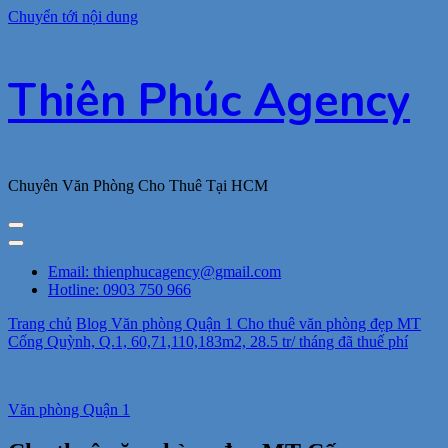
Chuyển tới nội dung
Thiên Phúc Agency
Chuyên Văn Phòng Cho Thuê Tại HCM
Email: thienphucagency@gmail.com
Hotline: 0903 750 966
Trang chủ
Blog
Văn phòng Quận 1
Cho thuê văn phòng đẹp MT
Cống Quỳnh, Q.1, 60,71,110,183m2, 28.5 tr/ tháng đã thuế phí
Văn phòng Quận 1