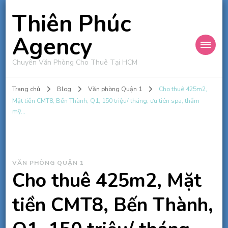
Thiên Phúc
Agency
Chuyên Văn Phòng Cho Thuê Tại HCM
Trang chủ
Blog
Văn phòng Quận 1
Cho thuê 425m2,
Mặt tiền CMT8, Bến Thành, Q1, 150 triệu/ tháng, ưu tiên spa, thẩm
mỹ…
VĂN PHÒNG QUẬN 1
Cho thuê 425m2, Mặt
tiền CMT8, Bến Thành,