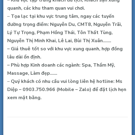
triệu/
quanh, các khu tham quan vui chơi.
tháng,
–
Tọa lạc tại khu vực trung tâm, ngay các tuyến
ưu
đường trọng điểm: Nguyễn Du, CMT8, Nguyễn Trãi,
tiên
Lý Tự Trọng, Phạm Hồng Thái, Tôn Thất Tùng,
spa,
Nguyễn Thị Minh Khai, Lê Lai, Bùi Thị Xuân…….
thẩm
– Giá thuê tốt so với khu vực xung quanh, hợp đồng
mỹ…
lâu dài ổn định.
– Phù hợp Kinh doanh các ngành: Spa, Thẩm Mỹ,
Massage, Làm đẹp……
–
Quý khách có nhu cầu vui lòng liên hệ hotline: Ms
Diệp – 0903.750.966 (Mobile – Zalo) để đặt lịch hẹn
xem mặt bằng.