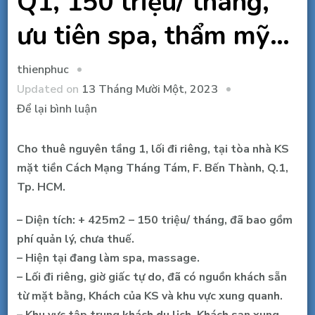
Q1, 150 triệu/ tháng,
ưu tiên spa, thẩm mỹ…
thienphuc
Updated on
13 Tháng Mười Một, 2023
tại
Để lại bình luận
Cho
thuê
Cho thuê nguyên tầng 1, lối đi riêng, tại tòa nhà KS
425m2,
mặt tiền Cách Mạng Tháng Tám, F. Bến Thành, Q.1,
Mặt
Tp. HCM.
tiền
– Diện tích: + 425m2 – 150 triệu/ tháng, đã bao gồm
CMT8,
phí quản lý, chưa thuế.
Bến
– Hiện tại đang làm spa, massage.
Thành,
– Lối đi riêng, giờ giấc tự do, đã có nguồn khách sẵn
Q1,
từ mặt bằng, Khách của KS và khu vực xung quanh.
150
– Khu vực tập trung khách du lịch, Khách sạn xung