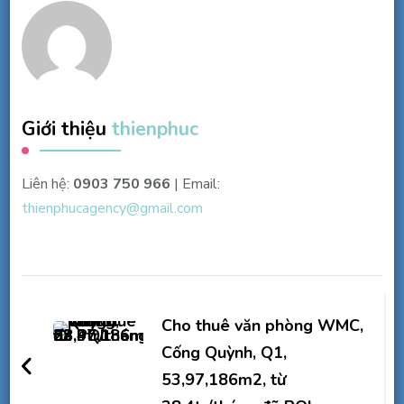
Giới thiệu
thienphuc
Liên hệ:
0903 750 966
| Email:
thienphucagency@gmail.com
Điều
hướng
Cho thuê văn phòng WMC,
bài
Cống Quỳnh, Q1,
53,97,186m2, từ
viết