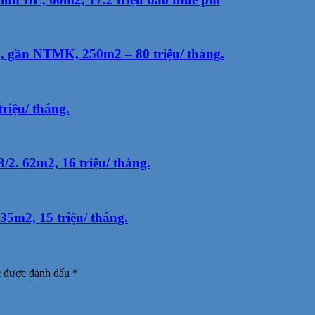
 gần NTMK, 250m2 – 80 triệu/ tháng.
riệu/ tháng.
2. 62m2, 16 triệu/ tháng.
m2, 15 triệu/ tháng.
c được đánh dấu
*