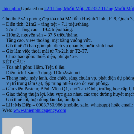
thienphuc
Updated on
22 Tháng Mười Một, 2023
22 Tháng Mười Một
Cho thuê văn phòng đẹp tòa nhà Mặt tiền Huỳnh Tịnh , F. 8, Quận 
– Diện tích: 21m2 – tầng trệt – 7.1 triệu/tháng
– 57m2 – tầng cao – 19.4 triệu/tháng.
– 110m2, nguyên sàn – 37.5 triệu/tháng.
– Tầng cao, view thoáng, mặt bằng vuông vức.
– Giá thuê đã bao gồm phí dịch vụ quản lý, nước sinh hoạt.
– Giờ làm việc thoải mái từ 7h-21h từ T2-T7.
– Chưa bao gồm: thuế, điện, phí giữ xe.
KẾT CẤU:
– Tòa nhà gồm: Hầm, Trệt, 8 lầu.
– Diện tích 1 sàn sử dụng: 110m2/sàn net.
– Thang máy, máy lạnh, đèn chiếu sáng chuẩn vp, phát điện dự phòng
– Vị trí trung tâm Q3, tập trung nhiều cao ốc văn phòng.
– Gần viện Pasteur, Bệnh Viện Q1, chợ Tân Định, trường học cấp I, 
– Giao thông thuận lợi, khu vực giao nhau các trục đường huyết
– Giá thuê tốt, hợp đồng lâu dài, ổn định.
– LH: Ms Diệp – 0903.750.966 (mobile, zalo, whatsapp) hoặc email:
Web:
www.thienphucagency.com