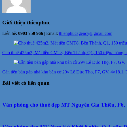
Giới thiệu
thienphuc
Liên hệ:
0903 750 966
| Email:
thienphucagency@gmail.com
Điều
hướng
Cho thuê 425m2, Mặt tiền CMT8, Bến Thành, Q1, 150 triệu/ tháng, 
bài
viết
Cần tiền bán gấp nhà khu bàn cờ 29// Lê Đức Thọ, F7, GV, 4×18.1, T
Bài viết có liên quan
Văn phòng cho thuê đẹp MT Nguyễn Gia Thiều, F6, Q
Văn phòng đẹp MT Nam Kỳ Khởi Nghĩa, Q.3, gần Din