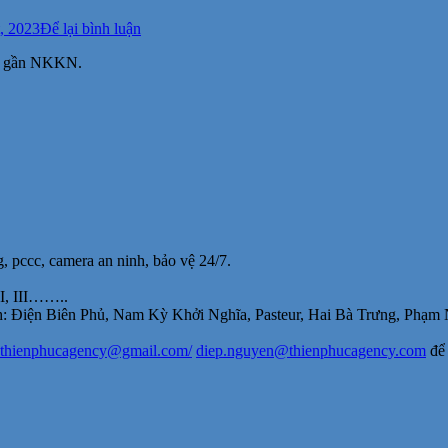
tại
, 2023
Để lại bình luận
Cho
3, gần NKKN.
thuê
VP
đẹp
Huỳnh
Tịnh
Của,
Q3,
21m2,57m2,110m2,
từ
7.1tr/
tháng
, pccc, camera an ninh, bảo vệ 24/7.
II, III……..
 mạch: Điện Biên Phủ, Nam Kỳ Khởi Nghĩa, Pasteur, Hai Bà Trưng, 
thienphucagency@gmail.com/
diep.nguyen@thienphucagency.
com
để 