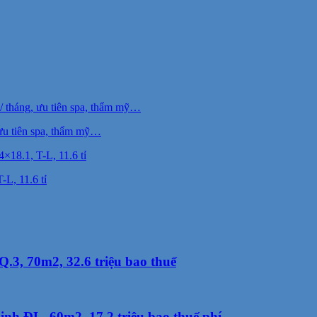
ưu tiên spa, thẩm mỹ…
-L, 11.6 tỉ
.3, 70m2, 32.6 triệu bao thuế
h ĐL, 60m2, 17.2 triệu bao thuế phí