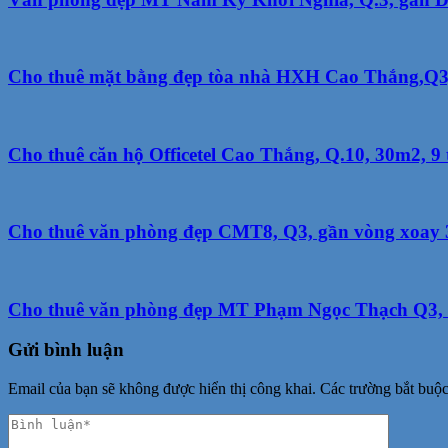
Cho thuê mặt bằng đẹp tòa nhà HXH Cao Thắng,Q3,
Cho thuê căn hộ Officetel Cao Thắng, Q.10, 30m2, 9 t
Cho thuê văn phòng đẹp CMT8, Q3, gần vòng xoay 3/
Cho thuê văn phòng đẹp MT Phạm Ngọc Thạch Q3, 35
Gửi bình luận
Email của bạn sẽ không được hiển thị công khai.
Các trường bắt buộ
Phản
hồi