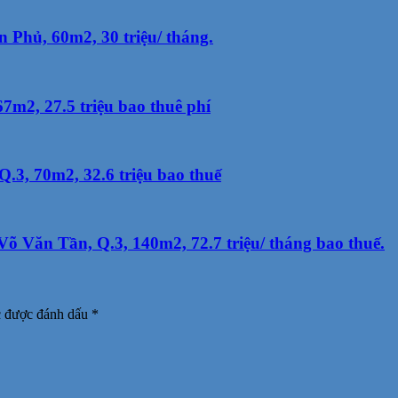
 Phủ, 60m2, 30 triệu/ tháng.
m2, 27.5 triệu bao thuê phí
.3, 70m2, 32.6 triệu bao thuế
 Văn Tần, Q.3, 140m2, 72.7 triệu/ tháng bao thuế.
c được đánh dấu
*