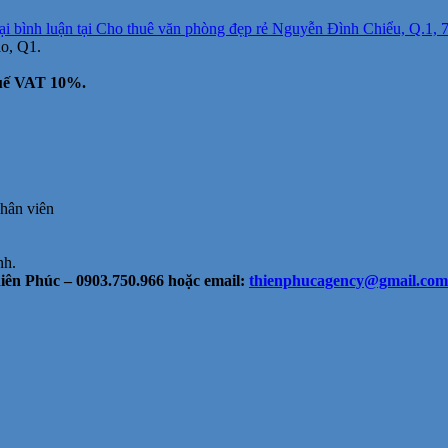
ại bình luận
tại Cho thuê văn phòng đẹp rẻ Nguyễn Đình Chiểu, Q.1, 75
o, Q1.
huế VAT 10%.
nhân viên
nh.
ên Phúc – 0903.750.966 hoặc email:
thienphucagency@gmail.com