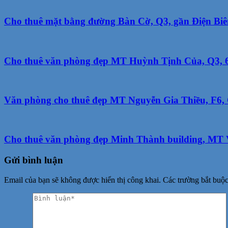
Cho thuê mặt bằng đường Bàn Cờ, Q3, gần Điện Biên
Cho thuê văn phòng đẹp MT Huỳnh Tịnh Của, Q3, 67
Văn phòng cho thuê đẹp MT Nguyễn Gia Thiều, F6, Q
Cho thuê văn phòng đẹp Minh Thành building, MT Võ
Gửi bình luận
Email của bạn sẽ không được hiển thị công khai.
Các trường bắt buộ