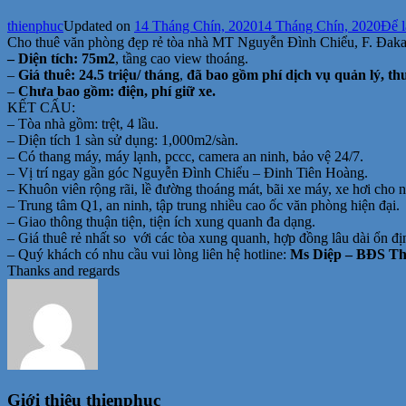
thienphuc
Updated on
14 Tháng Chín, 2020
14 Tháng Chín, 2020
Để l
Cho thuê văn phòng đẹp rẻ tòa nhà MT Nguyễn Đình Chiểu, F. Đaka
– Diện tích: 75m2
, tầng cao view thoáng.
–
Giá thuê: 24.5 triệu/ tháng
,
đã bao gồm phí dịch vụ quản lý, t
–
Chưa bao gồm: điện, phí giữ xe.
KẾT CẤU:
– Tòa nhà gồm: trệt, 4 lầu.
– Diện tích 1 sàn sử dụng: 1,000m2/sàn.
– Có thang máy, máy lạnh, pccc, camera an ninh, bảo vệ 24/7.
– Vị trí ngay gần góc Nguyễn Đình Chiểu – Đinh Tiên Hoàng.
– Khuôn viên rộng rãi, lề đường thoáng mát, bãi xe máy, xe hơi cho 
– Trung tâm Q1, an ninh, tập trung nhiều cao ốc văn phòng hiện đại.
– Giao thông thuận tiện, tiện ích xung quanh đa dạng.
– Giá thuê rẻ nhất so với các tòa xung quanh, hợp đồng lâu dài ổn đị
– Quý khách có nhu cầu vui lòng liên hệ hotline:
Ms Diệp – BĐS Thi
Thanks and regards
Giới thiệu
thienphuc