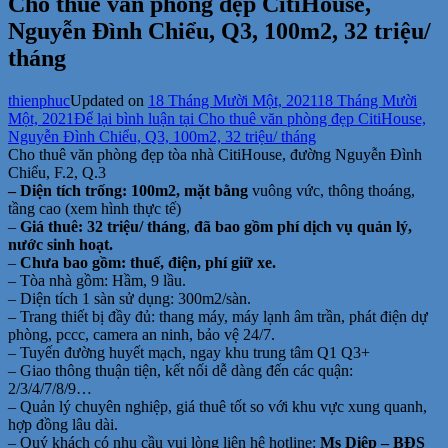
Cho thuê văn phòng đẹp CitiHouse,
Nguyễn Đình Chiểu, Q3, 100m2, 32 triệu/
tháng
thienphuc
Updated on
18 Tháng Mười Một, 2021
18 Tháng Mười
Một, 2021
Để lại bình luận
tại Cho thuê văn phòng đẹp CitiHouse,
Nguyễn Đình Chiểu, Q3, 100m2, 32 triệu/ tháng
Cho thuê văn phòng đẹp tòa nhà CitiHouse, đường Nguyễn Đình
Chiểu, F.2, Q.3
– Diện tích trống: 100m2, mặt bằng
vuông vức, thông thoáng,
tầng cao (xem hình thực tế)
–
Giá thuê: 32 triệu/ tháng
,
đã bao gồm phí dịch vụ quản lý,
nước sinh hoạt.
–
Chưa bao gồm: thuế, điện, phí giữ xe.
– Tòa nhà gồm: Hầm, 9 lầu.
– Diện tích 1 sàn sử dụng: 300m2/sàn.
– Trang thiết bị đầy đủ: thang máy, máy lạnh âm trần, phát điện dự
phòng, pccc, camera an ninh, bảo vệ 24/7.
– Tuyến đường huyết mạch, ngay khu trung tâm Q1 Q3+
– Giao thông thuận tiện, kết nối dễ dàng đến các quận:
2/3/4/7/8/9…
– Quản lý chuyên nghiệp, giá thuê tốt so với khu vực xung quanh,
hợp đồng lâu dài.
– Quý khách có nhu cầu vui lòng liên hệ hotline:
Ms Diệp – BĐS