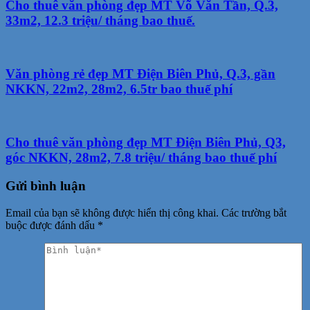
Cho thuê văn phòng đẹp MT Võ Văn Tần, Q.3,
33m2, 12.3 triệu/ tháng bao thuế.
Văn phòng rẻ đẹp MT Điện Biên Phủ, Q.3, gần
NKKN, 22m2, 28m2, 6.5tr bao thuế phí
Cho thuê văn phòng đẹp MT Điện Biên Phủ, Q3,
góc NKKN, 28m2, 7.8 triệu/ tháng bao thuế phí
Gửi bình luận
Email của bạn sẽ không được hiển thị công khai.
Các trường bắt
buộc được đánh dấu
*