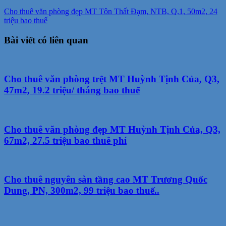
Cho thuê văn phòng đẹp MT Tôn Thất Đạm, NTB, Q.1, 50m2, 24
triệu bao thuế
Bài viết có liên quan
Cho thuê văn phòng trệt MT Huỳnh Tịnh Của, Q3,
47m2, 19.2 triệu/ tháng bao thuế
Cho thuê văn phòng đẹp MT Huỳnh Tịnh Của, Q3,
67m2, 27.5 triệu bao thuê phí
Cho thuê nguyên sàn tầng cao MT Trương Quốc
Dung, PN, 300m2, 99 triệu bao thuế..