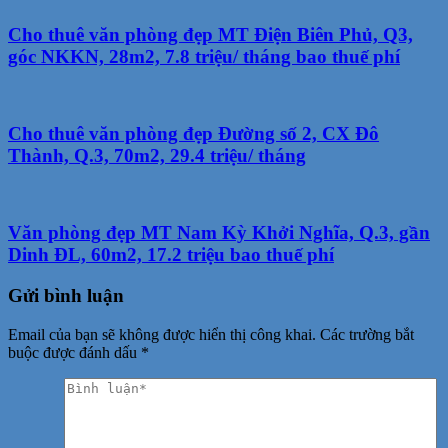
Cho thuê văn phòng đẹp MT Điện Biên Phủ, Q3,
góc NKKN, 28m2, 7.8 triệu/ tháng bao thuế phí
Cho thuê văn phòng đẹp Đường số 2, CX Đô
Thành, Q.3, 70m2, 29.4 triệu/ tháng
Văn phòng đẹp MT Nam Kỳ Khởi Nghĩa, Q.3, gần
Dinh ĐL, 60m2, 17.2 triệu bao thuế phí
Gửi bình luận
Email của bạn sẽ không được hiển thị công khai.
Các trường bắt
buộc được đánh dấu
*