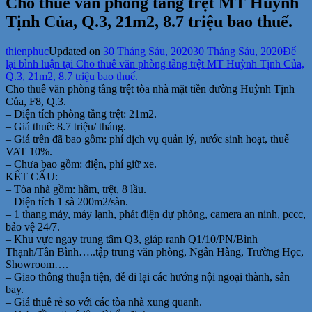
Cho thuê văn phòng tầng trệt MT Huỳnh
Tịnh Của, Q.3, 21m2, 8.7 triệu bao thuế.
thienphuc
Updated on
30 Tháng Sáu, 2020
30 Tháng Sáu, 2020
Để
lại bình luận
tại Cho thuê văn phòng tầng trệt MT Huỳnh Tịnh Của,
Q.3, 21m2, 8.7 triệu bao thuế.
Cho thuê văn phòng tầng trệt tòa nhà mặt tiền đường Huỳnh Tịnh
Của, F8, Q.3.
– Diện tích phòng tầng trệt: 21m2.
– Giá thuê: 8.7 triệu/ tháng.
– Giá trên đã bao gồm: phí dịch vụ quản lý, nước sinh hoạt, thuế
VAT 10%.
– Chưa bao gồm: điện, phí giữ xe.
KẾT CẤU:
– Tòa nhà gồm: hầm, trệt, 8 lầu.
– Diện tích 1 sà 200m2/sàn.
– 1 thang máy, máy lạnh, phát điện dự phòng, camera an ninh, pccc,
bảo vệ 24/7.
– Khu vực ngay trung tâm Q3, giáp ranh Q1/10/PN/Bình
Thạnh/Tân Bình…..tập trung văn phòng, Ngân Hàng, Trường Học,
Showroom….
– Giao thông thuận tiện, dễ đi lại các hướng nội ngoại thành, sân
bay.
– Giá thuê rẻ so với các tòa nhà xung quanh.