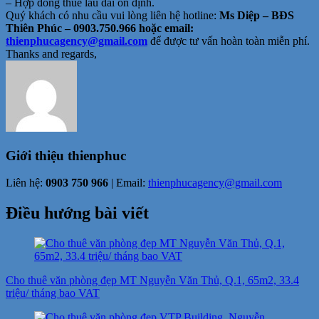
– Hợp đồng thuê lâu dài ổn định.
Quý khách có nhu cầu vui lòng liên hệ hotline:
Ms Diệp – BĐS
Thiên Phúc – 0903.750.966 hoặc email:
thienphucagency@gmail.com
để được tư vấn hoàn toàn miễn phí.
Thanks and regards,
Giới thiệu
thienphuc
Liên hệ:
0903 750 966
| Email:
thienphucagency@gmail.com
Điều hướng bài viết
Cho thuê văn phòng đẹp MT Nguyễn Văn Thủ, Q.1, 65m2, 33.4
triệu/ tháng bao VAT