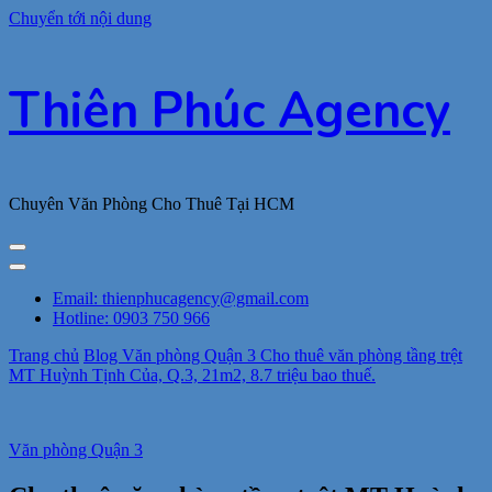
Chuyển tới nội dung
Thiên Phúc Agency
Chuyên Văn Phòng Cho Thuê Tại HCM
Email: thienphucagency@gmail.com
Hotline: 0903 750 966
Trang chủ
Blog
Văn phòng Quận 3
Cho thuê văn phòng tầng trệt
MT Huỳnh Tịnh Của, Q.3, 21m2, 8.7 triệu bao thuế.
Văn phòng Quận 3